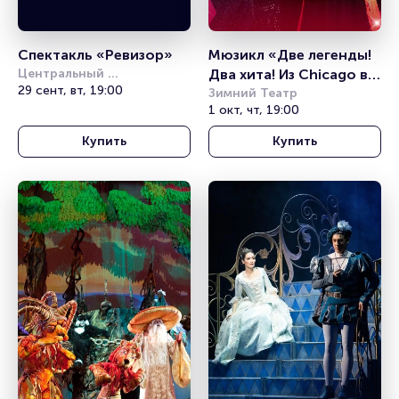
Спектакль «Ревизор»
Мюзикл «Две легенды! 
Центральный 
Два хита! Из Chicago в 
академический театр 
29 сент, вт, 19:00
Mamma Mia!»
Зимний Театр
Российской Армии
1 окт, чт, 19:00
Купить
Купить