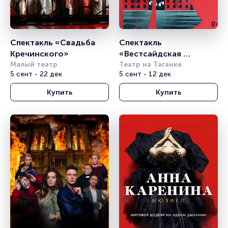
Спектакль «Свадьба 
Спектакль 
Кречинского»
«Вестсайдская 
Малый театр
история»
Театр на Таганке
5 сент - 22 дек
5 сент - 12 дек
Купить
Купить