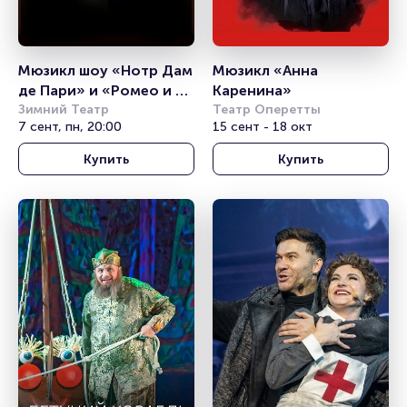
Мюзикл шоу «Нотр Дам 
Мюзикл «Анна 
де Пари» и «Ромео и 
Каренина»
Джульетта»
Зимний Театр
Театр Оперетты
7 сент, пн, 20:00
15 сент - 18 окт
Купить
Купить