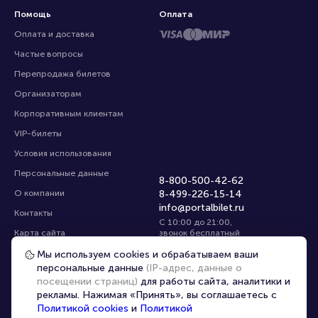
Помощь
Оплата
Оплата и доставка
Частые вопросы
Перепродажа билетов
Организаторам
Корпоративным клиентам
VIP-билеты
Условия использования
Персональные данные
8-800-500-42-62
О компании
8-499-226-15-14
info@portalbilet.ru
Контакты
С 10:00 до 21:00
,
Карта сайта
звонок бесплатный
Управление cookies
Все площадки
Мы используем cookies и обрабатываем ваши
персональные данные
(IP-адрес, данные о
посещении страниц)
для работы сайта, аналитики и
Главная
|
Пермь
рекламы. Нажимая «Принять», вы соглашаетесь с
Политикой cookies
и
Политикой