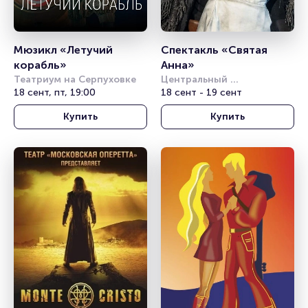
Мюзикл «Летучий 
Спектакль «Святая 
корабль»
Анна»
Театриум на Серпуховке
Центральный 
18 сент, пт, 19:00
академический театр 
18 сент - 19 сент
Российской Армии
Купить
Купить