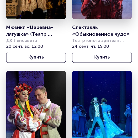
Мюзикл «Царевна-
Спектакль 
лягушка» (Театр 
«Обыкновенное чудо»
«Карамболь»)
ДК Ленсовета
Театр юного зрителя 
20 сент, вс, 12:00
имени А.А. Брянцева
24 сент, чт, 19:00
Купить
Купить