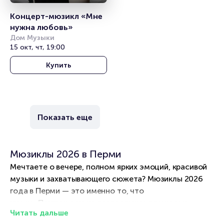
Концерт-мюзикл «Мне 
нужна любовь»
Дом Музыки
15 окт, чт, 19:00
Купить
Показать еще
Мюзиклы 2026 в Перми
Мечтаете о вечере, полном ярких эмоций, красивой
музыки и захватывающего сюжета? Мюзиклы 2026
года в Перми — это именно то, что
нужно. Приглашаем на театральные площадки
Читать дальше
Перми, где играют музыкальные спектакли по