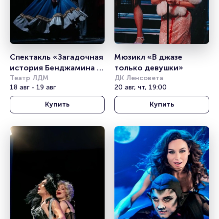
Спектакль «Загадочная 
Мюзикл «В джазе 
история Бенджамина 
только девушки»
Баттона»
Театр ЛДМ
ДК Ленсовета
18 авг - 19 авг
20 авг, чт, 19:00
Купить
Купить