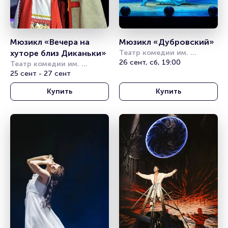
Мюзикл «Вечера на 
Мюзикл «Дубровский»
хуторе близ Диканьки»
Театр комедии им. 
Акимова
26 сент, сб, 19:00
Театр комедии им. 
Акимова
25 сент - 27 сент
Купить
Купить