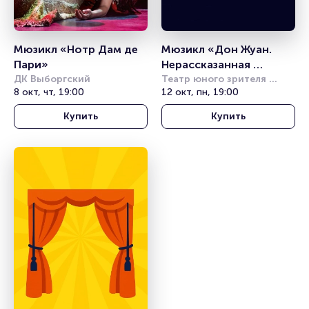
Мюзикл «Нотр Дам де 
Мюзикл «Дон Жуан. 
Пари»
Нерассказанная 
ДК Выборгский
история»
Театр юного зрителя 
8 окт, чт, 19:00
имени А.А. Брянцева
12 окт, пн, 19:00
Купить
Купить