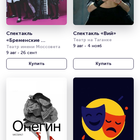
Спектакль 
Спектакль «Вий»
«Бременские 
Театр на Таганке
9 авг - 4 нояб
музыканты»
Театр имени Моссовета
9 авг - 26 сент
Купить
Купить