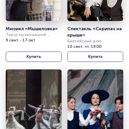
Мюзикл «Мышеловка»
Спектакль «Скрипач на 
Театр музыкальной 
крыше»
комедии (СПБ)
9 сент - 17 окт
Балтийский дом
10 сент, чт, 19:00
Купить
Купить