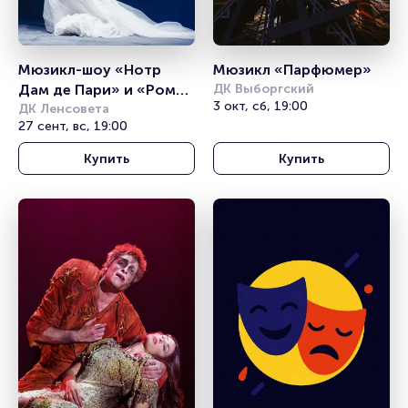
Мюзикл-шоу «Нотр 
Мюзикл «Парфюмер»
Дам де Пари» и «Ромео 
ДК Выборгский
3 окт, сб, 19:00
и Джульетта»
ДК Ленсовета
27 сент, вс, 19:00
Купить
Купить