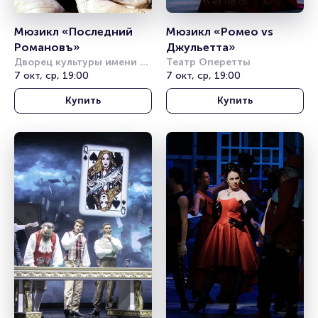
Мюзикл «Последний 
Мюзикл «Ромео vs 
Романовъ»
Джульетта»
Дворец культуры имени 
Театр Оперетты
Горбунова
7 окт, ср, 19:00
7 окт, ср, 19:00
Купить
Купить