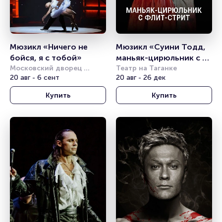
Мюзикл «Ничего не 
Мюзикл «Суини Тодд, 
бойся, я с тобой»
маньяк-цирюльник с 
Московский дворец 
Флит-Стрит»
Театр на Таганке
молодёжи
20 авг - 6 сент
20 авг - 26 дек
Купить
Купить