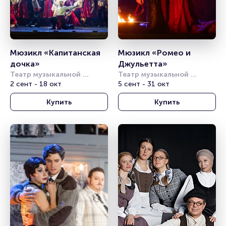
Мюзикл «Капитанская 
Мюзикл «Ромео и 
дочка»
Джульетта»
Театр музыкальной 
Театр музыкальной 
комедии (СПБ)
2 сент - 18 окт
комедии (СПБ)
5 сент - 31 окт
Купить
Купить