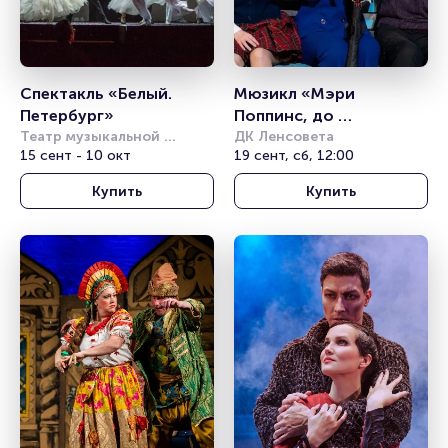
Спектакль «Белый. 
Мюзикл «Мэри 
Петербург»
Поппинс, до 
Театр музыкальной 
свидания!» (Театр 
ДК Ленсовета
комедии (СПБ)
15 сент - 10 окт
19 сент, сб, 12:00
«Карамболь»)
Купить
Купить