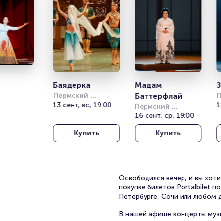
Баядерка
Мадам 
Пермский 
Баттерфлай
П
академический 
13 сент, вс, 19:00
а
1
Пермский 
театр оперы и 
т
академический 
16 сент, ср, 19:00
балета им. П. И. 
б
театр оперы и 
Чайковского
Ч
Купить
Купить
балета им. П. И. 
Чайковского
Освободился вечер, и вы хот
покупке билетов Portalbilet 
Петербурге, Сочи или любом 
В нашей афише концерты музы