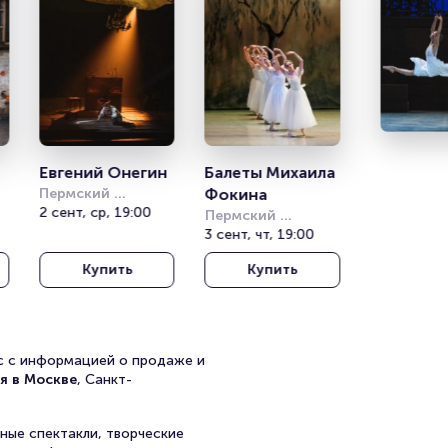
Евгений Онегин
Балеты Михаила 
Пермский 
Фокина
академический 
2 сент, ср, 19:00
Пермский 
театр оперы и 
академический 
3 сент, чт, 19:00
балета им. П. И. 
театр оперы и 
Чайковского
Купить
Купить
балета им. П. И. 
Чайковского
йс с информацией о продаже и
я в Москве
, Санкт-
ные спектакли, творческие