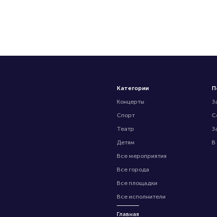
Категории
П
Концерты
З
Спорт
С
Театр
З
Детям
В
Все мероприятия
Все города
Все площадки
Все исполнители
Главная