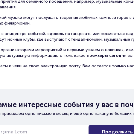
роприятия для семейного посещения, например, музыкальные кон
авления.
кой музыки могут послушать творения любимых композиторов в 
ах филармонии.
ся в эпицентре событий, вдоволь потанцевать или посмеяться над
ут ночные клубы, где выступают стендап-комики, музыкальные г
организаторами мероприятий и первыми узнаем о новинках, изм
мую актуальную информацию о том, какие
премьеры сегодня
вы 
еты и чеки на свою электронную почту. Вам остается только нас
амые интересные события у вас в поч
 присылаем одно письмо в месяц и ещё одно накануне больших 
Продолжить