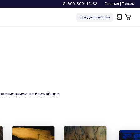
8-800-500-42-62
Главная
|
Пермь
Продать
билеты
 расписанием на ближайшие