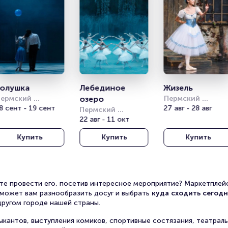
Золушка
Лебединое 
Жизель
ермский 
озеро
Пермский 
кадемический 
8 сент - 19 сент
академический 
27 авг - 28 авг
Пермский 
еатр оперы и 
театр оперы и 
академический 
22 авг - 11 окт
алета им. П. И. 
балета им. П. И. 
театр оперы и 
айковского
Чайковского
Купить
Купить
Купить
балета им. П. И. 
Чайковского
ите провести его, посетив интересное мероприятие? Маркетпле
поможет вам разнообразить досуг и выбрать
куда сходить сегодн
другом городе нашей страны.
кантов, выступления комиков, спортивные состязания, театраль