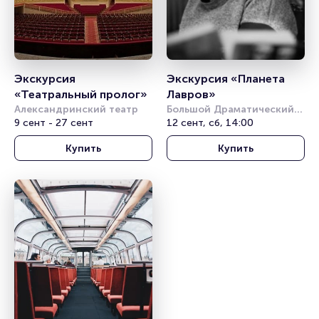
Экскурсия 
Экскурсия «Планета 
«Театральный пролог»
Лавров»
Александринский театр
Большой Драматический 
9 сент - 27 сент
театр им. Г. А. 
12 сент, сб, 14:00
Товстоногова
Купить
Купить