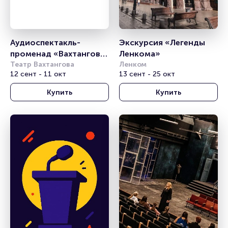
Аудиоспектакль-
Экскурсия «Легенды 
променад «Вахтангов. 
Ленкома»
Путь к Турандот»
Театр Вахтангова
Ленком
12 сент - 11 окт
13 сент - 25 окт
Купить
Купить