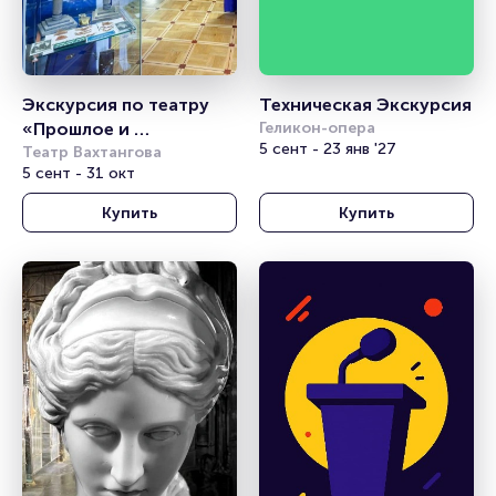
Экскурсия по театру 
Техническая Экскурсия
«Прошлое и 
Геликон-опера
5 сент - 23 янв '27
настоящее»
Театр Вахтангова
5 сент - 31 окт
Купить
Купить