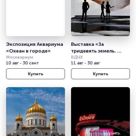
Экспозиция Аквариума 
Выставка «За 
«Океан в городе» 
тридевять земель. 
Москвариум
Ожившие шедевры 
ВДНХ
10 авг - 30 сент
11 авг - 30 авг
русской живописи»
Купить
Купить