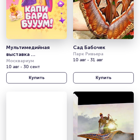
Мультимедийная 
Сад Бабочек
выставка 
Парк Ривьера
10 авг - 31 авг
«Капибарабууум»
Москвариум
10 авг - 30 сент
Купить
Купить