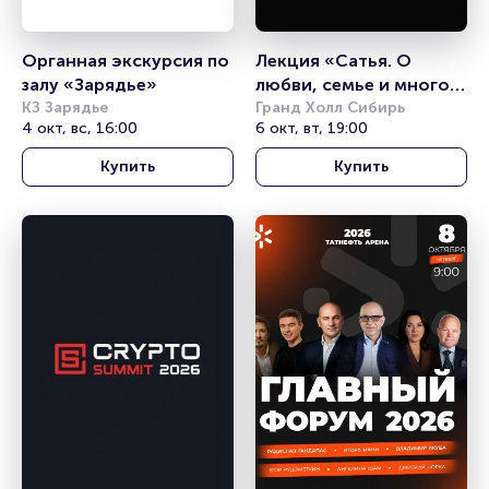
Органная экскурсия по 
Лекция «Сатья. О 
залу «Зарядье»
любви, семье и многом 
КЗ Зарядье
другом»
Гранд Холл Сибирь
4 окт, вс, 16:00
6 окт, вт, 19:00
Купить
Купить