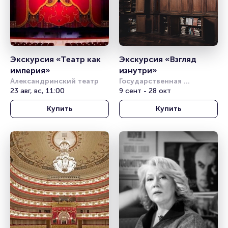
Экскурсия «Театр как 
Экскурсия «Взгляд 
империя»
изнутри»
Александринский театр
Государственная 
23 авг, вс, 11:00
Академическая Капелла
9 сент - 28 окт
Купить
Купить