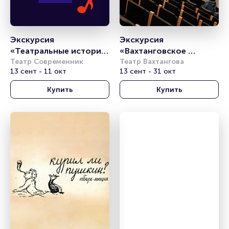
Экскурсия 
Экскурсия 
«Театральные истории 
«Вахтанговское 
чистых прудов от 
Театр Современник
закулисье»
Театр Вахтангова
13 сент - 11 окт
13 сент - 31 окт
Пушкина до 
Современника»
Купить
Купить