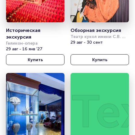
Историческая 
Обзорная экскурсия
экскурсия
Театр кукол имени С.В. 
Образцова
29 авг - 30 сент
Геликон-опера
29 авг - 16 янв '27
Купить
Купить
Те