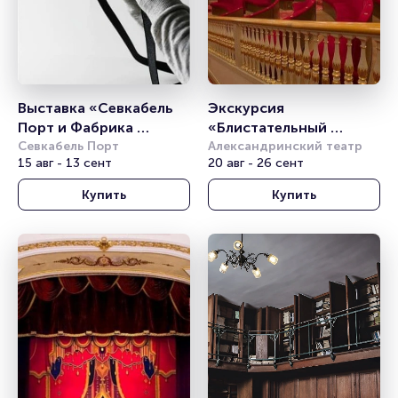
Выставка «Севкабель 
Экскурсия 
Порт и Фабрика 
«Блистательный 
Слуцкой: превращение 
Севкабель Порт
Александринский 
Александринский театр
15 авг - 13 сент
20 авг - 26 сент
промышленной 
театр»
архитектуры в 
Купить
Купить
общественную»