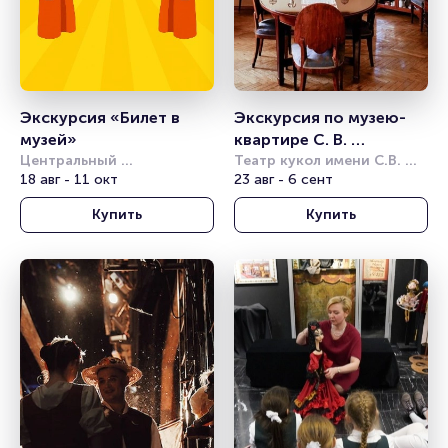
Экскурсия «Билет в 
Экскурсия по музею-
музей» 
квартире С. В. 
Центральный 
Образцова
Театр кукол имени С.В. 
академический театр 
18 авг - 11 окт
Образцова
23 авг - 6 сент
Российской Армии
Купить
Купить