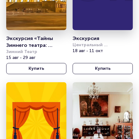
Экскурсия «Тайны 
Экскурсия
Зимнего театра: 
Центральный 
академический театр 
18 авг - 11 окт
Путешествие в мир 
Зимний Театр
Российской Армии
15 авг - 29 авг
искусства и истории» 
Купить
Купить