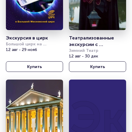
Экскурсия в цирк
Театрализованные 
Большой цирк на 
экскурсии с 
проспекте Вернадского
12 авг - 29 нояб
фонарщиком 
Зимний Театр
12 авг - 30 дек
Фаролеро. Маршрут: 
Сочи. Центральный
Купить
Купить
Эк