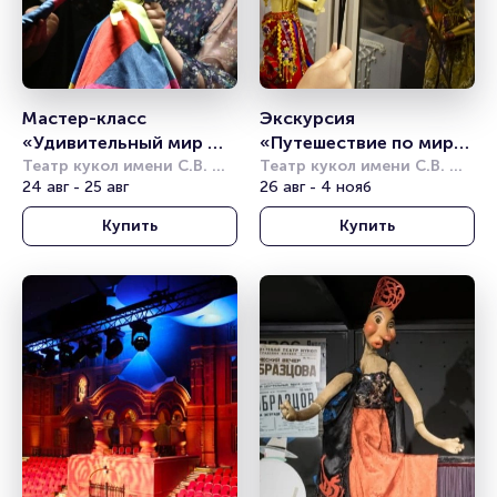
Мастер-класс 
Экскурсия 
«Удивительный мир 
«Путешествие по миру 
театральной куклы»
Театр кукол имени С.В. 
с куклами»
Театр кукол имени С.В. 
Образцова
24 авг - 25 авг
Образцова
26 авг - 4 нояб
Купить
Купить