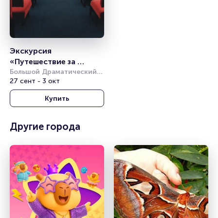
Экскурсия 
«Путешествие за 
кулисы БДТ»
Большой Драматический 
театр им. Г. А. 
27 сент - 3 окт
Товстоногова
Купить
Другие города