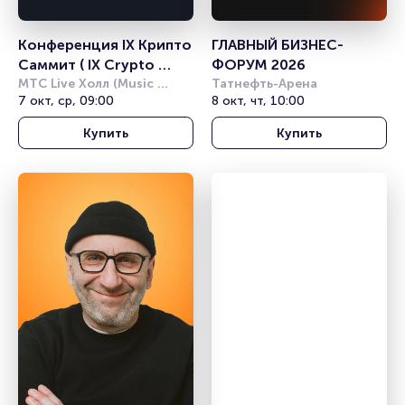
Конференция IX Крипто 
ГЛАВНЫЙ БИЗНЕС-
Саммит ( IX Crypto 
ФОРУМ 2026
Summit)
МТС Live Холл (Music 
Татнефть-Арена
Media Dome)
7 окт, ср, 09:00
8 окт, чт, 10:00
Купить
Купить