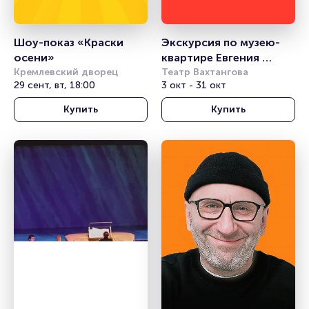
Шоу-показ «Краски 
Экскурсия по музею-
осени»
квартире Евгения 
Кремлевский дворец
Вахтангова
Театр Вахтангова
29 сент, вт, 18:00
3 окт - 31 окт
Купить
Купить