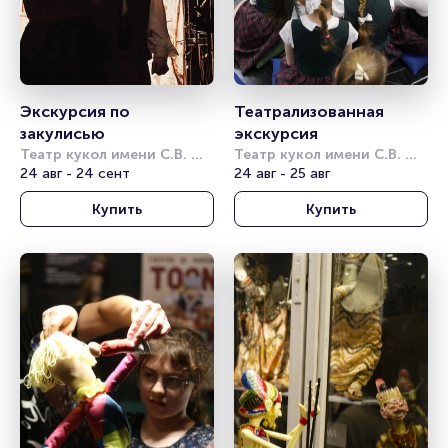
Экскурсия по 
Театрализованная 
закулисью
экскурсия
Театр кукол имени С.В. 
Театр кукол имени С.В. 
Образцова
24 авг - 24 сент
Образцова
24 авг - 25 авг
Купить
Купить