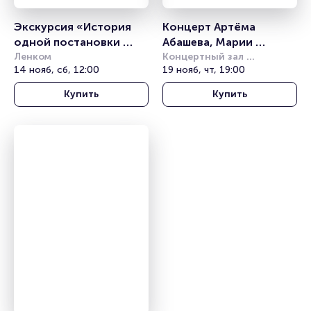
Экскурсия «История 
Концерт Артёма 
одной постановки 
Абашева, Марии 
«Юнона и Авось»
Ленком
Зайцевой «Звезды XXI 
Концертный зал 
14 нояб, сб, 12:00
Чайковского
19 нояб, чт, 19:00
века»
Купить
Купить