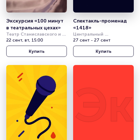
Экскурсия «100 минут 
Спектакль-променад 
в театральных цехах»
«1418»
Театр Станиславского и 
Центральный 
Немировича-Данченко
22 сент, вт, 15:00
академический театр 
27 сент - 27 сент
Российской Армии
Купить
Купить
Эк