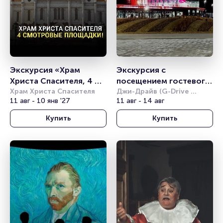
Экскурсия «Храм 
Экскурсия с 
Христа Спасителя, 4 
посещением гостевого 
смотровые площадки!»
Храм Христа Спасителя
спортивного блока
Джи-Драйв (G-Drive 
11 авг - 10 янв '27
Арена)
11 авг - 14 авг
Купить
Купить