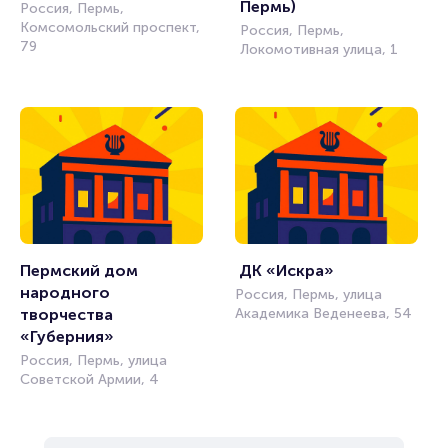
Пермь)
Россия, Пермь,
Комсомольский проспект,
Россия, Пермь,
79
Локомотивная улица, 1
Пермский дом 
 ДК «Искра»
народного 
Россия, Пермь, улица
творчества 
Академика Веденеева, 54
«Губерния»
Россия, Пермь, улица
Советской Армии, 4