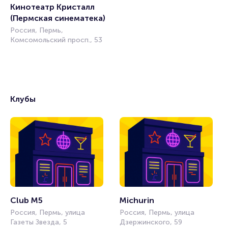
Кинотеатр Кристалл 
(Пермская синематека)
Россия, Пермь,
Комсомольский просп., 53
Клубы
Club M5
Michurin
Россия, Пермь, улица
Россия, Пермь, улица
Газеты Звезда, 5
Дзержинского, 59