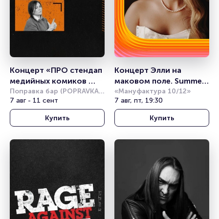
Концерт «ПРО стендап 
Концерт Элли на 
медийных комиков 
маковом поле. Summer 
30+»
Поправка бар (POPRAVKA 
Sound
«Мануфактура 10/12»
BAR)
7 авг - 11 сент
7 авг, пт, 19:30
Купить
Купить