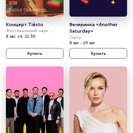
Концерт Tiësto
Вечеринка «Another 
Фестивальный парк 
Saturday»
Йеникапы (Festival Park 
8 авг, сб, 21:30
Gipsy
Yenikapı)
8 авг - 29 авг
Купить
Купить