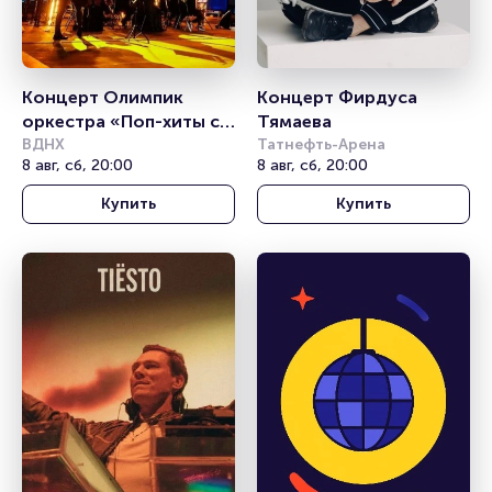
Концерт Олимпик 
Концерт Фирдуса 
оркестра «Поп-хиты с 
Тямаева
симфоническим 
ВДНХ
Татнефть-Арена
8 авг, сб, 20:00
8 авг, сб, 20:00
оркестром»
Купить
Купить