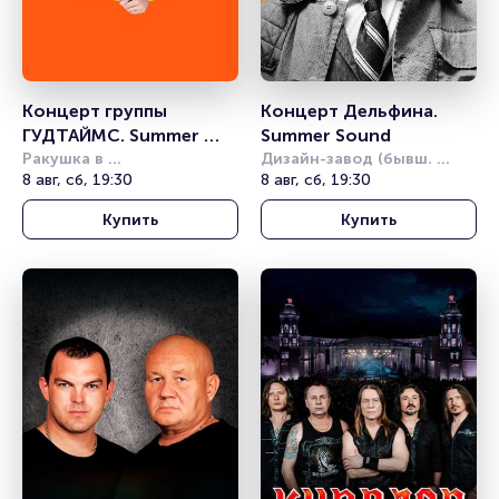
Концерт группы 
Концерт Дельфина. 
ГУДТАЙМС. Summer 
Summer Sound
Sound
Ракушка в 
Дизайн-завод (бывш. 
Александровском саду
8 авг, сб, 19:30
Урбан)
8 авг, сб, 19:30
Купить
Купить