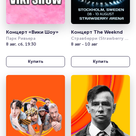
Концерт «Вики Шоу»
Концерт The Weeknd
Парк Ривьера
Стравберри (Strawberry 
8 авг, сб, 19:30
Arena)
8 авг - 10 авг
Купить
Купить