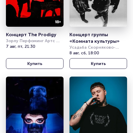
Концерт The Prodigy
Концерт группы 
Зорлу Перфоминг Артс 
«Комната культуры»
Центер (Zorlu Performing 
7 авг, пт, 21:30
Усадьба Скорняково-
Arts Center)
Архангельское
8 авг, сб, 18:00
Купить
Купить