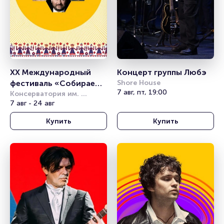
XX Международный 
Концерт группы Любэ
фестиваль «Собираем 
Shore House
7 авг, пт, 19:00
друзей»
Консерватория им. 
Чайковского
7 авг - 24 авг
Купить
Купить