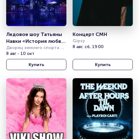
Ледовое шоу Татьяны 
Концерт CMH
Навки «История любви 
Gipsy
8 авг, сб, 19:00
Шахерезады»
Дворец зимнего спорта 
Айсберг (Сочи)
8 авг - 10 окт
Купить
Купить