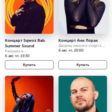
Концерт Sqwoz Bab. 
Концерт Ани Лорак
Summer Sound
Дворец зимнего спорта 
Айсберг (Сочи)
6 авг, чт, 20:00
Ракушка в 
Александровском саду
6 авг, чт, 19:30
Купить
Купить