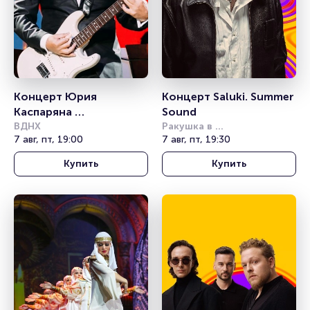
Концерт Юрия 
Концерт Saluki. Summer 
Каспаряна 
Sound
«Симфоническое 
ВДНХ
Ракушка в 
7 авг, пт, 19:00
Александровском саду
7 авг, пт, 19:30
Кино»
Купить
Купить