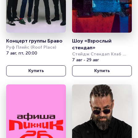
Концерт группы Браво
Шоу «Взрослый 
Руф Плейс (Roof Place)
стендап»
7 авг, пт, 20:00
Стейдж Стендап Клаб 
(Stage StandUp Club)
7 авг - 29 авг
Купить
Купить