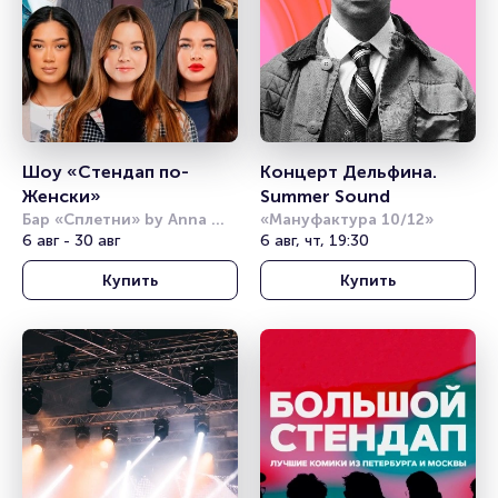
Шоу «Стендап по-
Концерт Дельфина. 
Женски»
Summer Sound
Бар «Сплетни» by Anna 
«Мануфактура 10/12»
6 авг - 30 авг
Asti 
6 авг, чт, 19:30
Купить
Купить