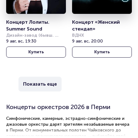
Концерт Лолиты. 
Концерт «Женский 
Summer Sound
стендап»
Дизайн-завод (бывш. 
ВДНХ
Урбан)
9 авг, вс, 19:30
9 авг, вс, 20:00
Купить
Купить
Показать еще
Концерты оркестров 2026 в Перми
Симфонические, камерные, эстрадно-симфонические и
джазовые оркестры дарят зрителям незабываемые вечера
в Перми. От монументальных полотен Чайковского до
современных аранжировок кинохитов — выбирайте своё