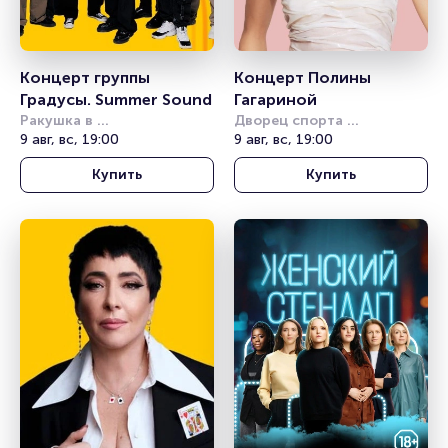
Концерт группы 
Концерт Полины 
Градусы. Summer Sound
Гагариной
Ракушка в 
Дворец спорта 
Александровском саду
9 авг, вс, 19:00
«Янтарный»
9 авг, вс, 19:00
Купить
Купить