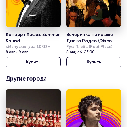
Концерт Хаски. Summer 
Вечеринка на крыше 
Sound
Диско Родео (Disco 
«Мануфактура 10/12»
Rodeo)
Руф Плейс (Roof Place)
8 авг - 9 авг
8 авг, сб, 23:00
Купить
Купить
Другие города