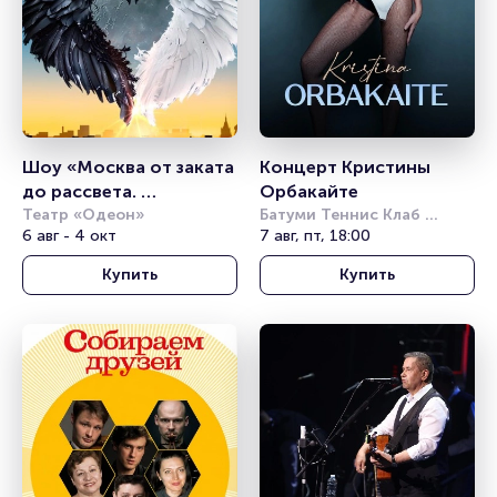
Шоу «Москва от заката 
Концерт Кристины 
до рассвета. 
Орбакайте
Гастрономический 
Театр «Одеон»
Батуми Теннис Клаб 
6 авг - 4 окт
(Batumi Tennis Club)
7 авг, пт, 18:00
мюзикл»
Купить
Купить