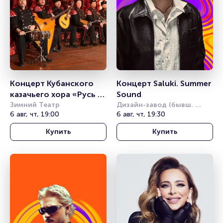
Концерт Кубанского 
Концерт Saluki. Summer 
казачьего хора «Русь 
Sound
от края до края»
Зимний Театр
Дизайн-завод (бывш. 
6 авг, чт, 19:00
Урбан)
6 авг, чт, 19:30
Купить
Купить