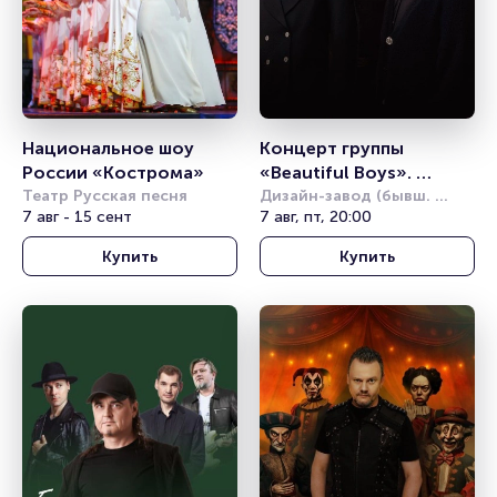
Национальное шоу 
Концерт группы 
России «Кострома»
«Beautiful Boys». 
Театр Русская песня
Summer Sound
Дизайн-завод (бывш. 
7 авг - 15 сент
Урбан)
7 авг, пт, 20:00
Купить
Купить