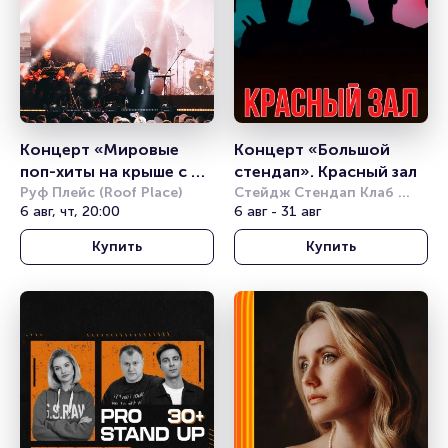
Концерт «Мировые 
Концерт «Большой 
поп-хиты на крыше с 
стендап». Красный зал
симфоническим 
Руф Плейс (Roof Place)
Стейдж Стендап Клаб 
6 авг, чт, 20:00
(Stage StandUp Club)
6 авг - 31 авг
оркестром»
Купить
Купить