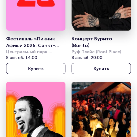
Фестиваль «Пикник 
Концерт Бурито 
Афиши 2026. Санкт-
(Burito)
Петербург»
Центральный парк 
Руф Плейс (Roof Place)
культуры и отдыха им. С. 
8 авг, сб, 14:00
8 авг, сб, 20:00
М. Кирова
Купить
Купить