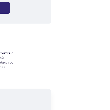
тоится с
той
 билетов
без
ь
Фест»
и продажи
емя на
я