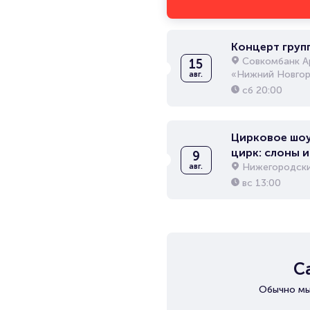
Концерт груп
Совкомбанк А
15
«Нижний Новгор
авг.
сб
20:00
Цирковое шоу
цирк: слоны и
9
Нижегородски
авг.
вс
13:00
С
Обычно мы