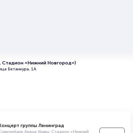
оформлением его в зрительном зале на ваше имя зани
более двух минут. Билеты на Выставка «Япония. Фест»
пользуются большой популярностью у зрителей. Спеш
купить их, пока они есть в наличии.
Полезные ссылки
Подробнее о том, как вернуть, сдать или продать биле
читайте в разделах:
. Стадион «Нижний Новгород»)
Продать билет
ица Бетанкура, 1А
Брокерам
Организаторам
Концерт группы Ленинград
Совкомбанк Арена (бывш. Стадион «Нижний