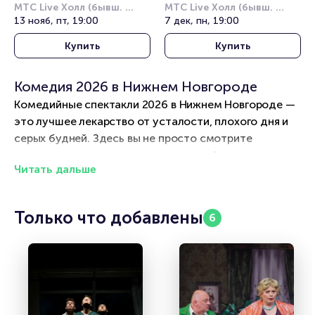
МТС Live Холл (бывш. 
МТС Live Холл (бывш. 
Юпитер)
13 нояб, пт, 19:00
Юпитер)
7 дек, пн, 19:00
Купить
Купить
Комедия 2026 в Нижнем Новгороде
Комедийные спектакли 2026 в Нижнем Новгороде —
это лучшее лекарство от усталости, плохого дня и
серых будней. Здесь вы не просто смотрите
спектакль — вы заряжаетесь энергией, смеетесь от
Читать дальше
души и на два часа забываете о проблемах. Для
жителей и гостей Нижнего Новгорода мы собрали
самые веселые сцены: от классических театров с
Только что добавлены
6
блистательными водевилями до современных
площадок с острыми стендап-комедиями и
импровизациями. Вас ждут искрометные диалоги,
нелепые ситуации и актеры, которые умеют
рассмешить до слез. Нижний Новгород
представляет афишу комедийных спектаклей на