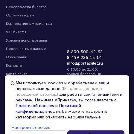
Перепродажа билетов
Организаторам
Корпоративным клиентам
VIP-билеты
Условия использования
Персональные данные
8-800-500-42-62
О компании
8-499-226-15-14
info@portalbilet.ru
Контакты
С 10:00 до 21:00
,
Карта сайта
звонок бесплатный
Управление cookies
Все площадки
Мы используем cookies и обрабатываем ваши
персональные данные
(IP-адрес, данные о
посещении страниц)
для работы сайта, аналитики и
Главная
|
Нижний Новгород
рекламы. Нажимая «Принять», вы соглашаетесь с
Политикой cookies
и
Политикой
конфиденциальности
. Вы можете настроить
категории или отклонить необязательные.
Настроить cookies
© 2020 -
2026
portalbilet.ru
Все права защищены