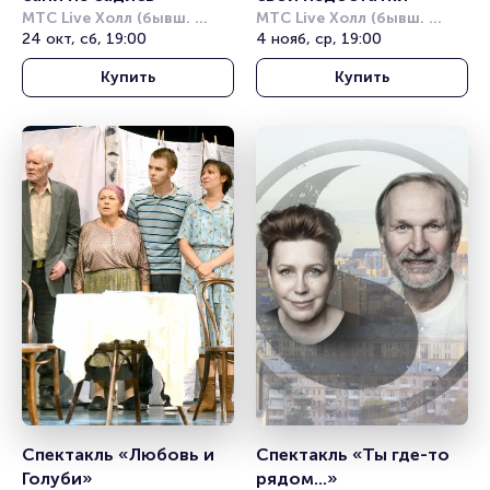
МТС Live Холл (бывш. 
МТС Live Холл (бывш. 
Юпитер)
24 окт, сб, 19:00
Юпитер)
4 нояб, ср, 19:00
Купить
Купить
Спектакль «Любовь и 
Спектакль «Ты где-то 
Голуби»
рядом...»