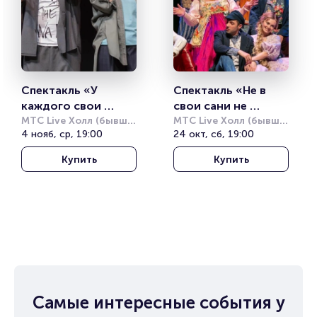
Спектакль «У 
Спектакль «Не в 
каждого свои 
свои сани не 
недостатки»
МТС Live Холл (бывш. 
садись»
МТС Live Холл (бывш. 
Юпитер)
4 нояб, ср, 19:00
Юпитер)
24 окт, сб, 19:00
Купить
Купить
Самые интересные события у