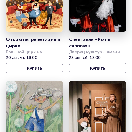
Открытая репетиция в 
Спектакль «Кот в 
цирке
сапогах»
Большой цирк на 
Дворец культуры имени 
проспекте Вернадского
20 авг, чт, 18:00
Горбунова
22 авг, сб, 12:00
Купить
Купить