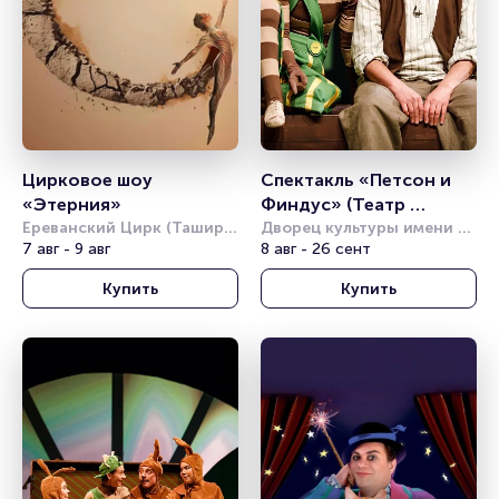
Цирковое шоу 
Спектакль «Петсон и 
«Этерния»
Финдус» (Театр 
Ереванский Цирк (Ташир 
Комикс)
Дворец культуры имени 
Арена)
7 авг - 9 авг
Горбунова
8 авг - 26 сент
Купить
Купить