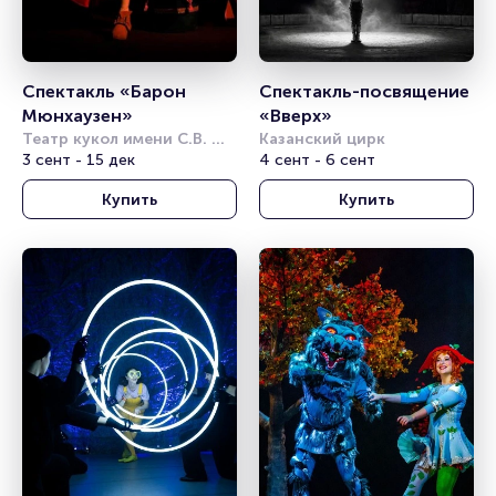
Спектакль «Барон 
Спектакль-посвящение 
Мюнхаузен»
«Вверх»
Театр кукол имени С.В. 
Казанский цирк
Образцова
3 сент - 15 дек
4 сент - 6 сент
Купить
Купить