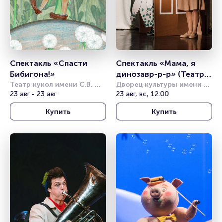
Спектакль «Спасти 
Спектакль «Мама, я 
Бибигона!»
динозавр-р-р» (Театр 
Театр кукол имени С.В. 
Комикс)
Дворец культуры имени 
Образцова
23 авг - 23 авг
Горбунова
23 авг, вс, 12:00
Купить
Купить