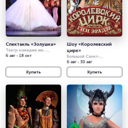
Спектакль «Золушка»
Шоу «Королевский 
Театр комедии им. 
цирк»
Акимова
6 авг - 18 окт
Большой Санкт-
Петербургский 
6 авг - 30 авг
государственный цирк
Купить
Купить