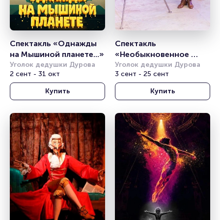
Спектакль «Однажды 
Спектакль 
на Мышиной планете...»
«Необыкновенное 
Уголок дедушки Дурова
путешествие»
Уголок дедушки Дурова
2 сент - 31 окт
3 сент - 25 сент
Купить
Купить