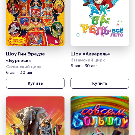
Шоу Гии Эрадзе 
Шоу «Акварель»
«Бурлеск»
Казанский цирк
6 авг - 30 авг
Сочинский цирк
6 авг - 30 авг
Купить
Купить