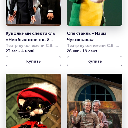
Кукольный спектакль 
Спектакль «Наша 
«Необыкновенный 
Чукоккала»
концерт»
Театр кукол имени С.В. 
Театр кукол имени С.В. 
Образцова
23 авг - 4 нояб
Образцова
26 авг - 19 сент
Купить
Купить