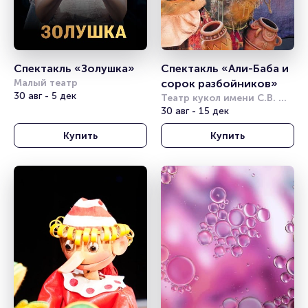
Спектакль «Золушка»
Спектакль «Али-Баба и 
Малый театр
сорок разбойников»
30 авг - 5 дек
Театр кукол имени С.В. 
Образцова
30 авг - 15 дек
Купить
Купить