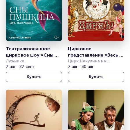
Театрализованное 
Цирковое 
цирковое шоу «Сны 
представление «Весь 
Пушкина»
Лужники
этот циркъ»
Цирк Никулина на 
7 авг - 27 сент
Цветном бульваре
7 авг - 30 авг
Купить
Купить