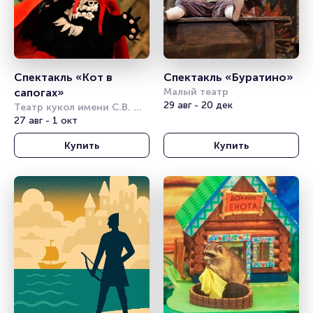
Спектакль «Кот в 
Спектакль «Буратино»
сапогах»
Малый театр
29 авг - 20 дек
Театр кукол имени С.В. 
Образцова
27 авг - 1 окт
Купить
Купить