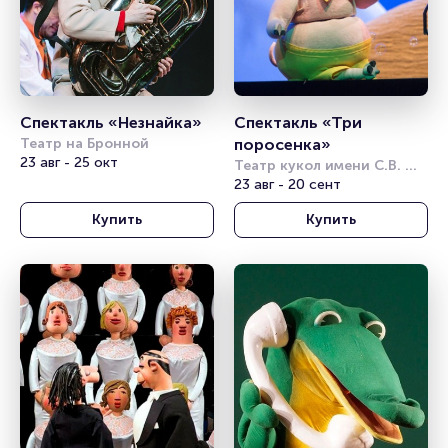
Спектакль «Незнайка» 
Спектакль «Три 
Театр на Бронной
поросенка»
23 авг - 25 окт
Театр кукол имени С.В. 
Образцова
23 авг - 20 сент
Купить
Купить