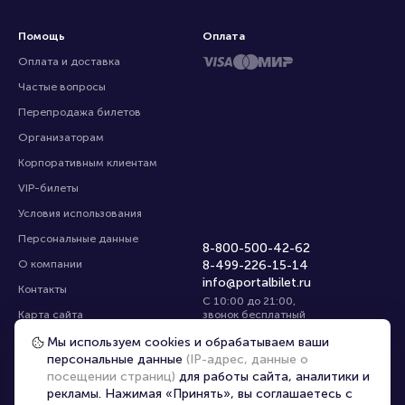
Помощь
Оплата
Оплата и доставка
Частые вопросы
Перепродажа билетов
Организаторам
Корпоративным клиентам
VIP-билеты
Условия использования
Персональные данные
8-800-500-42-62
О компании
8-499-226-15-14
info@portalbilet.ru
Контакты
С 10:00 до 21:00
,
Карта сайта
звонок бесплатный
Управление cookies
Все площадки
Мы используем cookies и обрабатываем ваши
персональные данные
(IP-адрес, данные о
посещении страниц)
для работы сайта, аналитики и
Главная
|
Нижний Новгород
рекламы. Нажимая «Принять», вы соглашаетесь с