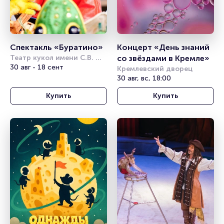
Спектакль «Буратино»
Концерт «День знаний 
Театр кукол имени С.В. 
со звёздами в Кремле»
Образцова
30 авг - 18 сент
Кремлевский дворец
30 авг, вс, 18:00
Купить
Купить