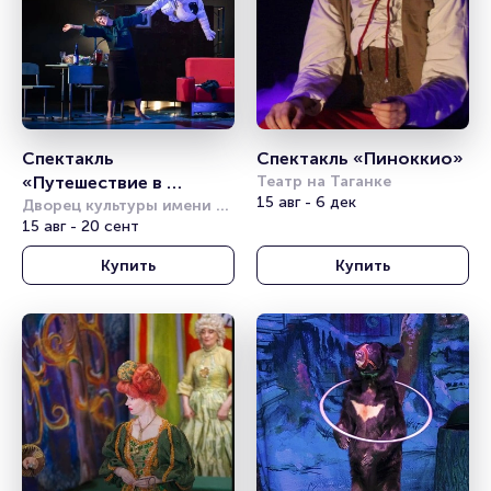
Спектакль 
Спектакль «Пиноккио» 
«Путешествие в 
Театр на Таганке
15 авг - 6 дек
космос» (Театр 
Дворец культуры имени 
Горбунова
15 авг - 20 сент
Комикс)
Купить
Купить