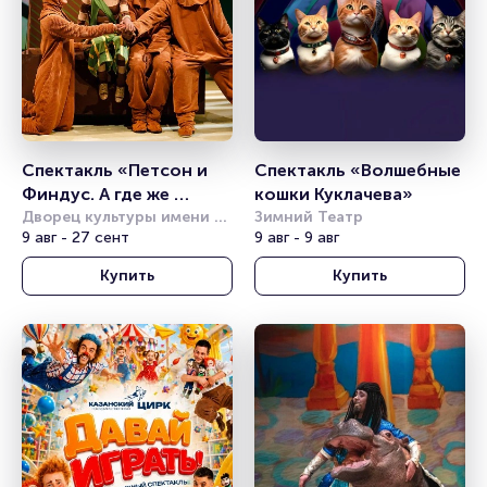
Спектакль «Петсон и 
Спектакль «Волшебные 
Финдус. А где же 
кошки Куклачева»
Юсси?» (Театр Комикс)
Дворец культуры имени 
Зимний Театр
Горбунова
9 авг - 27 сент
9 авг - 9 авг
Купить
Купить