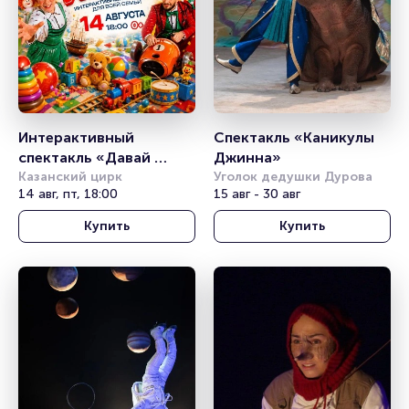
Интерактивный 
Спектакль «Каникулы 
спектакль «Давай 
Джинна»
играть!»
Казанский цирк
Уголок дедушки Дурова
14 авг, пт, 18:00
15 авг - 30 авг
Купить
Купить