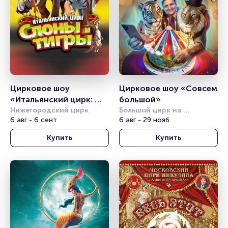
Цирковое шоу 
Цирковое шоу «Совсем 
«Итальянский цирк: 
большой»
слоны и тигры»
Нижегородский цирк
Большой цирк на 
6 авг - 6 сент
проспекте Вернадского
6 авг - 29 нояб
Купить
Купить