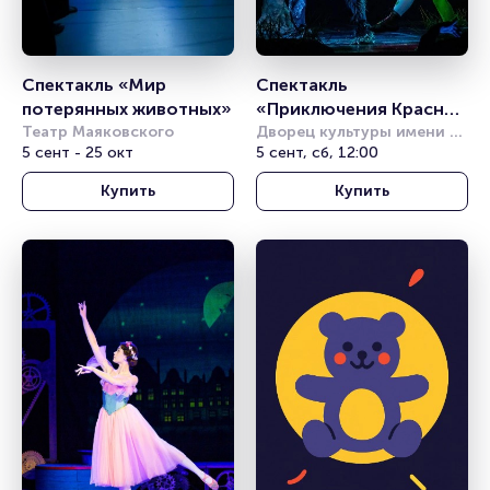
Спектакль «Мир 
Спектакль 
потерянных животных»
«Приключения Красной 
Театр Маяковского
Шапочки, или Правила 
Дворец культуры имени 
5 сент - 25 окт
Горбунова
5 сент, сб, 12:00
дорожного движения»
Купить
Купить