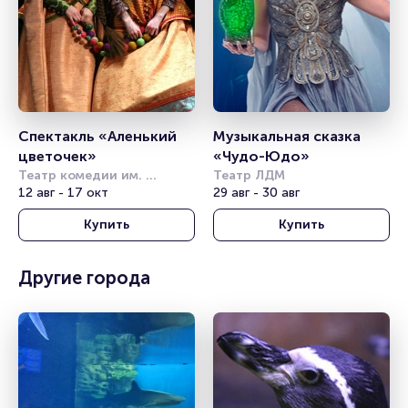
Спектакль «Аленький 
Музыкальная сказка 
цветочек»
«Чудо-Юдо»
Театр комедии им. 
Театр ЛДМ
Акимова
12 авг - 17 окт
29 авг - 30 авг
Купить
Купить
Другие города