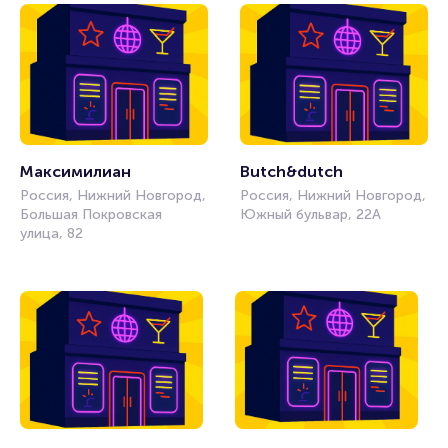
Максимилиан
Butch&dutch
Россия, Нижний Новгород,
Россия, Нижний Новгород,
Большая Покровская
Южный бульвар, 22А
улица, 82