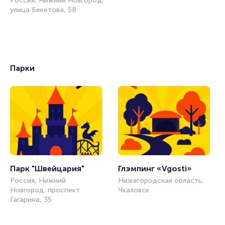
Россия, Нижний Новгород,
улица Бекетова, 5В
Парки
Парк "Швейцария"
Глэмпинг «Vgosti»
Россия, Нижний
Нижегородская область,
Новгород, проспект
Чкаловск
Гагарина, 35