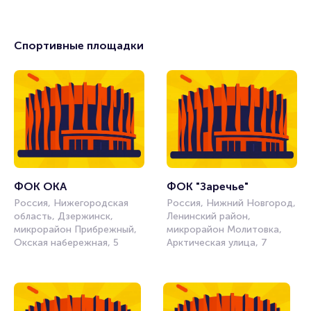
Спортивные площадки
ФОК ОКА
ФОК "Заречье" 
Россия, Нижегородская
Россия, Нижний Новгород,
область, Дзержинск,
Ленинский район,
микрорайон Прибрежный,
микрорайон Молитовка,
Окская набережная, 5
Арктическая улица, 7