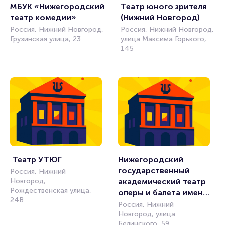
МБУК «Нижегородский 
Театр юного зрителя 
театр комедии»
(Нижний Новгород)
Россия, Нижний Новгород,
Россия, Нижний Новгород,
Грузинская улица, 23
улица Максима Горького,
145
 Театр УТЮГ
Нижегородский 
государственный 
Россия, Нижний
Новгород,
академический театр 
Рождественская улица,
оперы и балета имени 
24В
А. С. Пушкина
Россия, Нижний
Новгород, улица
Белинского, 59