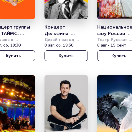
церт группы 
Концерт 
Национальное
ТАЙМС. 
Дельфина. 
шоу России 
mmer Sound
ушка в 
Summer Sound
Дизайн-завод 
«Кострома»
Театр Русская 
ксандровском 
г, сб, 19:30
(бывш. Урбан)
8 авг, сб, 19:30
песня
8 авг - 15 сент
у
Купить
Купить
Купить