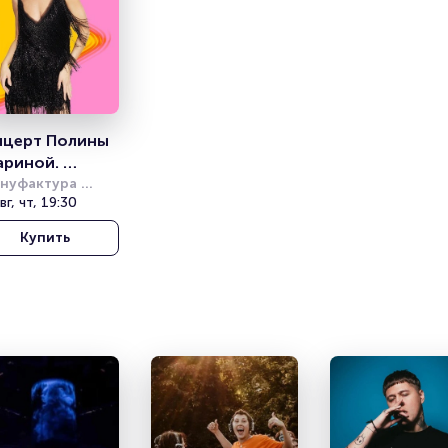
церт Полины 
ариной. 
mmer Sound
нуфактура 
12»
вг, чт, 19:30
Купить