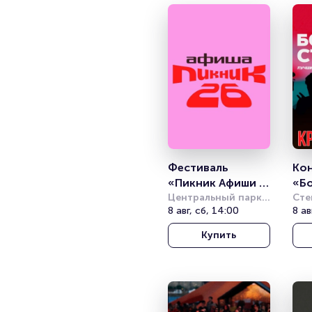
Фестиваль 
Кон
«Пикник Афиши 
«Бо
2026. Санкт-
Центральный парк 
сте
Сте
культуры и отдыха 
8 авг, сб, 14:00
Кла
8 ав
Петербург»
Кра
им. С. М. Кирова
Clu
Купить