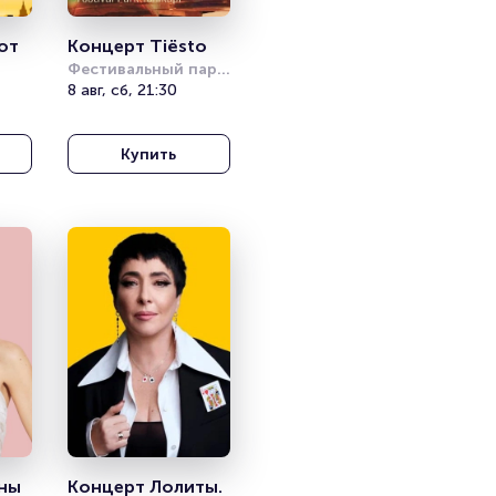
т 
Концерт Tiësto
Фестивальный парк 
Йеникапы (Festival 
8 авг, сб, 21:30
Park Yenikapı)
ски
Купить
ны 
Концерт Лолиты. 