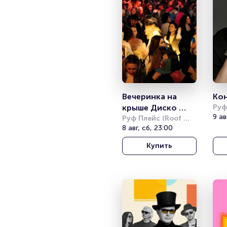
Вечеринка на 
Ко
крыше Диско 
Руф
Plac
9 ав
Родео (Disco 
Руф Плейс (Roof 
Place)
8 авг, сб, 23:00
Rodeo)
Купить