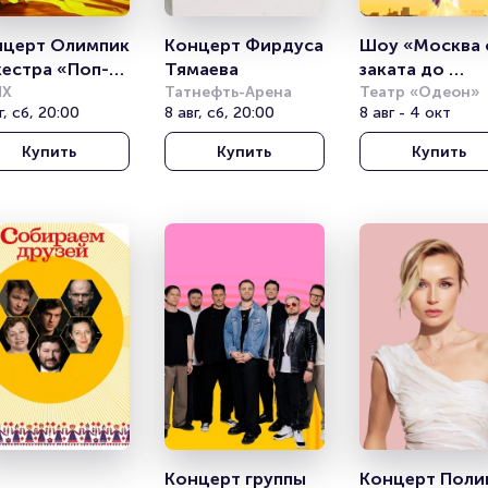
церт Олимпик 
Концерт Фирдуса 
Шоу «Москва о
естра «Поп-
Тямаева
заката до 
ы с 
НХ
Татнефть-Арена
рассвета. 
Театр «Одеон»
г, сб, 20:00
8 авг, сб, 20:00
8 авг - 4 окт
фоническим 
Гастрономиче
кестром»
й мюзикл»
Купить
Купить
Купить
Концерт группы 
Концерт Поли