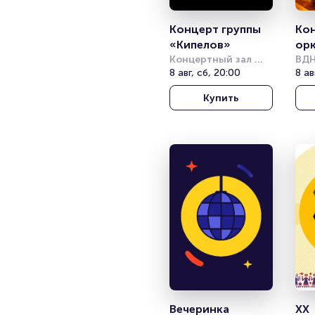
Концерт группы 
Кон
«Кипелов»
орк
Концертный зал 
хит
ВД
Фестивальный
8 авг, сб, 20:00
8 ав
сим
ор
Купить
Вечеринка 
XX 