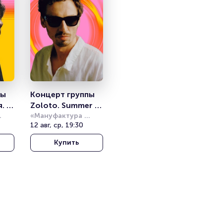
ы 
Концерт группы 
. 
Zoloto. Summer 
Sound
«Мануфактура 
10/12»
12 авг, ср, 19:30
Купить