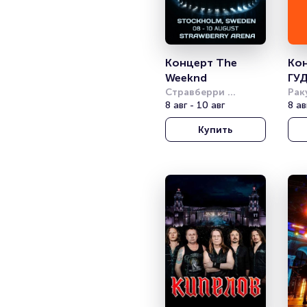
Концерт The 
Кон
Weeknd
ГУД
Стравберри 
Su
Рак
(Strawberry Arena)
8 авг - 10 авг
Але
8 ав
сад
Купить