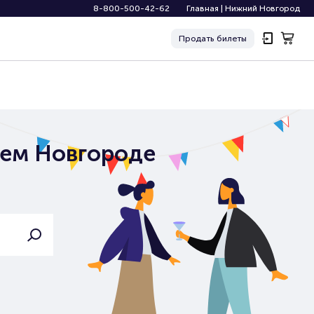
8-800-500-42-62
Главная
|
Нижний Новгород
Продать
билеты
нем Новгороде