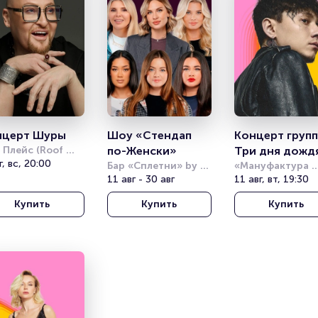
нцерт Шуры
Шоу «Стендап 
Концерт групп
 Плейс (Roof 
по-Женски»
Три дня дождя
e)
г, вс, 20:00
Бар «Сплетни» by 
Summer Sound
«Мануфактура 
11 авг - 30 авг
Anna Asti 
10/12»
11 авг, вт, 19:30
Купить
Купить
Купить