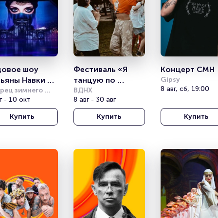
овое шоу 
Фестиваль «Я 
Концерт CMH
ьяны Навки 
танцую по 
Gipsy
8 авг, сб, 19:00
тория любви 
рец зимнего 
стране»
ВДНХ
рта Айсберг 
г - 10 окт
8 авг - 30 авг
херезады»
чи)
Купить
Купить
Купить