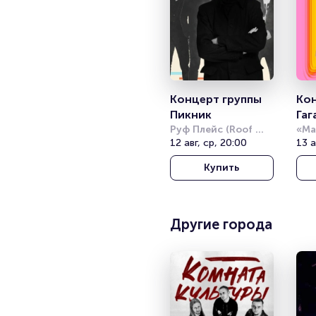
Концерт группы 
Кон
Пикник
Гаг
Руф Плейс (Roof 
Su
«Ма
Place)
12 авг, ср, 20:00
10/
13 а
Купить
Другие города