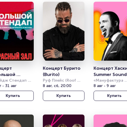
церт 
Концерт Бурито 
Концерт Хаски.
льшой 
(Burito)
Summer Sound
ндап». 
йдж Стендап 
Руф Плейс (Roof 
«Мануфактура 
б (Stage StandUp 
г - 31 авг
Place)
8 авг, сб, 20:00
10/12»
8 авг - 9 авг
сный зал
b)
Купить
Купить
Купить