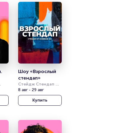
 
Шоу «Взрослый 
стендап»
Стейдж Стендап 
Клаб (Stage StandUp 
8 авг - 29 авг
Club)
Купить