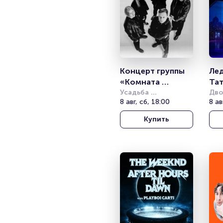
Концерт группы 
Лед
«Комната 
Тат
культуры»
Усадьба 
«Ис
Дво
Скорняково-
8 авг, сб, 18:00
спо
8 ав
Ша
Архангельское
(Со
Купить