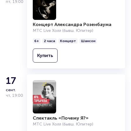
пт
,
19:00
Концерт Александра Розенбаума
МТС Live Холл (бывш. Юпитер)
6+
2 часа
Концерт
Шансон
Купить
17
сент.
чт
,
19:00
Спектакль «Почему Я?»
МТС Live Холл (бывш. Юпитер)