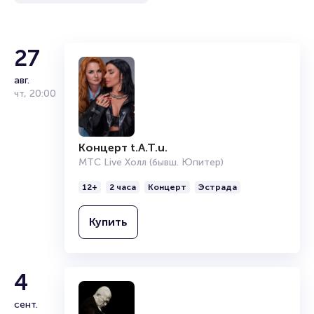
ваше имя занимает не более двух минут. Билеты на VIP
(доп. услугу) пользуются большой популярностью у
зрителей. Спешите купить их, пока они есть в наличии.
27
Полезные ссылки
авг.
Подробнее о том, как вернуть, сдать или продать билет
чт
,
20:00
читайте в разделах:
Продать билет
Брокерам
Концерт t.A.T.u.
Организаторам
МТС Live Холл (бывш. Юпитер)
12+
2 часа
Концерт
Эстрада
Купить
4
сент.