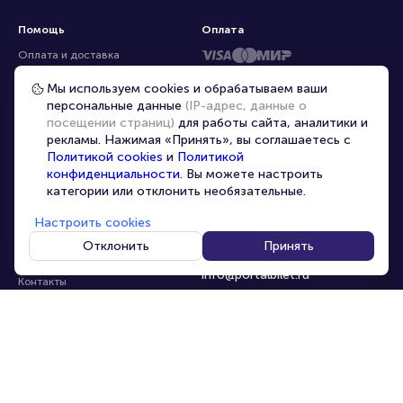
Помощь
Оплата
Оплата и доставка
Частые вопросы
Мы используем cookies и обрабатываем ваши
персональные данные
(IP-адрес, данные о
Перепродажа билетов
посещении страниц)
для работы сайта, аналитики и
Организаторам
рекламы. Нажимая «Принять», вы соглашаетесь с
Корпоративным клиентам
Политикой cookies
и
Политикой
конфиденциальности
. Вы можете настроить
VIP-билеты
категории или отклонить необязательные.
Условия использования
Настроить cookies
Персональные данные
8-800-500-42-62
Отклонить
Принять
О компании
8-499-226-15-14
info@portalbilet.ru
Контакты
С 10:00 до 21:00
,
Карта сайта
звонок бесплатный
Управление cookies
Все площадки
Главная
|
Нижний Новгород