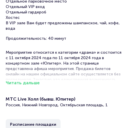
Отдельное парковочное место
Отдельный VIP вход
Отдельный гардероб
Хостес
В VIP зале Вам будет предложены шампанское, чай, кофе,
вода
Продолжительность: 40 минут
Мероприятие относится к категории «драма» и состоится
с 11 октября 2024 года по 11 октября 2024 года в
концертном зале «Юпитер». На этой странице
представлена афиша мероприятия. Продажа билетов
онлайн на нашем официальном сайте осуществляется без
посредников. Зачастую это единственная возможность
Читать дальше
достать билет на драму.
Билеты на VIP (доп. услугу) - Спектакль «Слухи»
МТС Live Холл (бывш. Юпитер)
Россия, Нижний Новгород, Октябрьская площадь, 1
Portalbilet – удобный и надежный сервис для покупки и
продажи билетов на мероприятия разного формата.
Среднее время на покупку билета здесь начиная с выбора
Расписание площадки
места завершая оформлением его в зрительном зале на