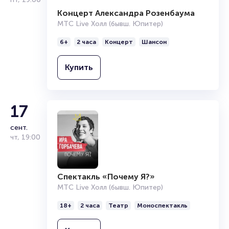
Концерт Александра Розенбаума
МТС Live Холл (бывш. Юпитер)
6+
2 часа
Концерт
Шансон
Купить
17
сент.
чт
,
19:00
Спектакль «Почему Я?»
МТС Live Холл (бывш. Юпитер)