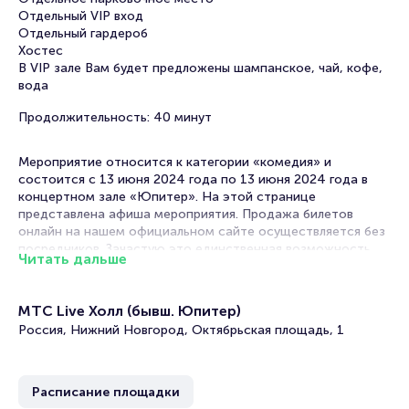
Отдельный VIP вход
Отдельный гардероб
Хостес
В VIP зале Вам будет предложены шампанское, чай, кофе,
вода
Продолжительность: 40 минут
Мероприятие относится к категории «комедия» и
состоится с 13 июня 2024 года по 13 июня 2024 года в
концертном зале «Юпитер». На этой странице
представлена афиша мероприятия. Продажа билетов
онлайн на нашем официальном сайте осуществляется без
посредников. Зачастую это единственная возможность
Читать дальше
достать билет на комедию.
Билеты на VIP (доп. услугу) - Спектакль «Чужих
МТС Live Холл (бывш. Юпитер)
мужей не бывает»
Россия, Нижний Новгород, Октябрьская площадь, 1
Portalbilet – удобный и надежный сервис для покупки и
продажи билетов на мероприятия разного формата.
Расписание площадки
Среднее время на покупку билета здесь начиная с выбора