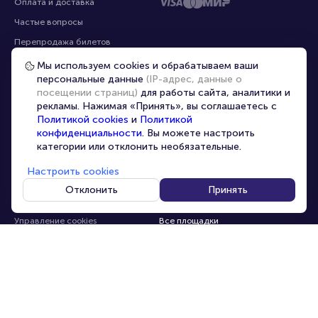
Помощь
Оплата
Оплата и доставка
Частые вопросы
Мы используем cookies и обрабатываем ваши
персональные данные
(IP-адрес, данные о
Перепродажа билетов
посещении страниц)
для работы сайта, аналитики и
Организаторам
рекламы. Нажимая «Принять», вы соглашаетесь с
Корпоративным клиентам
Политикой cookies
и
Политикой
конфиденциальности
. Вы можете настроить
VIP-билеты
категории или отклонить необязательные.
Условия использования
Настроить cookies
Персональные данные
8-800-500-42-62
Отклонить
Принять
О компании
8-499-226-15-14
info@portalbilet.ru
Контакты
С 10:00 до 21:00
,
Карта сайта
звонок бесплатный
Управление cookies
Все площадки
Главная
|
Нижний Новгород