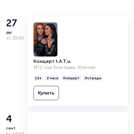
места завершая оформлением его в зрительном зале на
ваше имя занимает не более двух минут. Билеты на VIP
(доп. услугу) пользуются большой популярностью у
зрителей. Спешите купить их, пока они есть в наличии.
27
Полезные ссылки
авг.
чт
,
20:00
Подробнее о том, как вернуть, сдать или продать билет
читайте в разделах:
Продать билет
Концерт t.A.T.u.
Брокерам
МТС Live Холл (бывш. Юпитер)
Организаторам
12+
2 часа
Концерт
Эстрада
Купить
4
сент.
пт
,
19:00