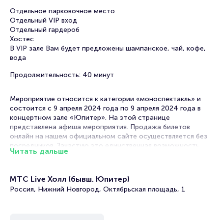
Отдельное парковочное место
Отдельный VIP вход
Отдельный гардероб
Хостес
В VIP зале Вам будет предложены шампанское, чай, кофе,
вода
Продолжительность: 40 минут
Мероприятие относится к категории «моноспектакль» и
состоится с 9 апреля 2024 года по 9 апреля 2024 года в
концертном зале «Юпитер». На этой странице
представлена афиша мероприятия. Продажа билетов
онлайн на нашем официальном сайте осуществляется без
посредников. Зачастую это единственная возможность
Читать дальше
достать билет на моноспектакль.
Билеты на VIP (доп. услугу) - Моноспектакль
МТС Live Холл (бывш. Юпитер)
Константина Райкина
Россия, Нижний Новгород, Октябрьская площадь, 1
Portalbilet – удобный и надежный сервис для покупки и
продажи билетов на мероприятия разного формата.