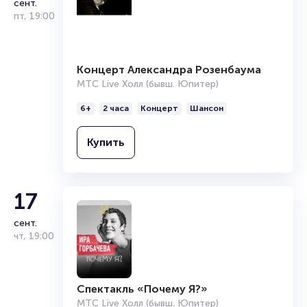
сент.
пт
,
19:00
Концерт Александра Розенбаума
МТС Live Холл (бывш. Юпитер)
6+
2 часа
Концерт
Шансон
Купить
17
сент.
чт
,
19:00
Спектакль «Почему Я?»
МТС Live Холл (бывш. Юпитер)