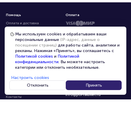
Помощь
Оплата
Оплата и доставка
Частые вопросы
Мы используем cookies и обрабатываем ваши
персональные данные
(IP-адрес, данные о
Перепродажа билетов
посещении страниц)
для работы сайта, аналитики и
Организаторам
рекламы. Нажимая «Принять», вы соглашаетесь с
Корпоративным клиентам
Политикой cookies
и
Политикой
конфиденциальности
. Вы можете настроить
VIP-билеты
категории или отклонить необязательные.
Условия использования
Настроить cookies
Персональные данные
8-800-500-42-62
Отклонить
Принять
О компании
8-499-226-15-14
info@portalbilet.ru
Контакты
С 10:00 до 21:00
,
Карта сайта
звонок бесплатный
Управление cookies
Все площадки
Главная
|
Нижний Новгород