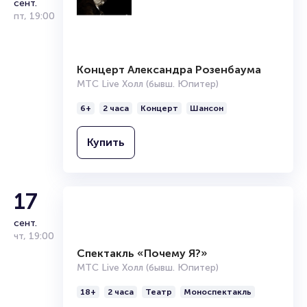
сент.
пт
,
19:00
Концерт Александра Розенбаума
МТС Live Холл (бывш. Юпитер)
6+
2 часа
Концерт
Шансон
Купить
17
сент.
чт
,
19:00
Спектакль «Почему Я?»
МТС Live Холл (бывш. Юпитер)