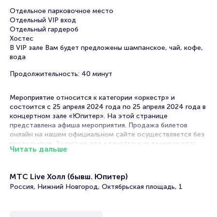
Отдельное парковочное место
Отдельный VIP вход
Отдельный гардероб
Хостес
В VIP зале Вам будет предложены шампанское, чай, кофе,
вода
Продолжительность: 40 минут
Мероприятие относится к категории «оркестр» и
состоится с 25 апреля 2024 года по 25 апреля 2024 года в
концертном зале «Юпитер». На этой странице
представлена афиша мероприятия. Продажа билетов
онлайн на нашем официальном сайте осуществляется без
посредников. Зачастую это единственная возможность
Читать дальше
достать билет на выступление оркестра.
Билеты на VIP (доп. услугу) - Концерт оркестра
МТС Live Холл (бывш. Юпитер)
CAGMO «Симфония: Король и шут. Концерт №2»
Россия, Нижний Новгород, Октябрьская площадь, 1
Portalbilet – удобный и надежный сервис для покупки и
продажи билетов на мероприятия разного формата.