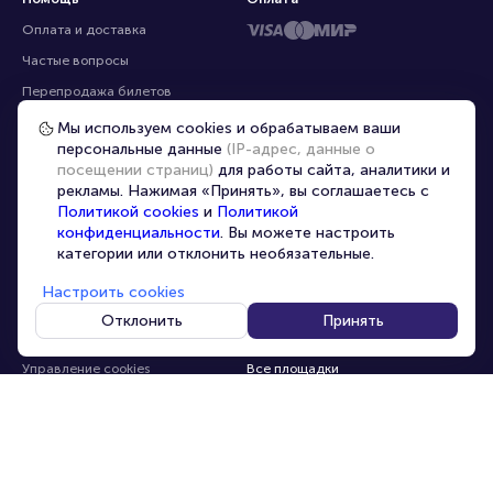
Помощь
Оплата
Оплата и доставка
Частые вопросы
Мы используем cookies и обрабатываем ваши
персональные данные
(IP-адрес, данные о
Перепродажа билетов
посещении страниц)
для работы сайта, аналитики и
Организаторам
рекламы. Нажимая «Принять», вы соглашаетесь с
Корпоративным клиентам
Политикой cookies
и
Политикой
конфиденциальности
. Вы можете настроить
VIP-билеты
категории или отклонить необязательные.
Условия использования
Настроить cookies
Персональные данные
8-800-500-42-62
Отклонить
Принять
О компании
8-499-226-15-14
info@portalbilet.ru
Контакты
С 10:00 до 21:00
,
Карта сайта
звонок бесплатный
Управление cookies
Все площадки
Главная
|
Нижний Новгород