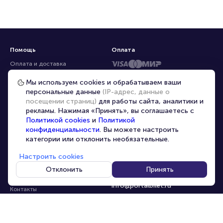
Помощь
Оплата
Оплата и доставка
Частые вопросы
Мы используем cookies и обрабатываем ваши
персональные данные
(IP-адрес, данные о
Перепродажа билетов
посещении страниц)
для работы сайта, аналитики и
Организаторам
рекламы. Нажимая «Принять», вы соглашаетесь с
Корпоративным клиентам
Политикой cookies
и
Политикой
конфиденциальности
. Вы можете настроить
VIP-билеты
категории или отклонить необязательные.
Условия использования
Настроить cookies
Персональные данные
8-800-500-42-62
Отклонить
Принять
О компании
8-499-226-15-14
info@portalbilet.ru
Контакты
С 10:00 до 21:00
,
Карта сайта
звонок бесплатный
Управление cookies
Все площадки