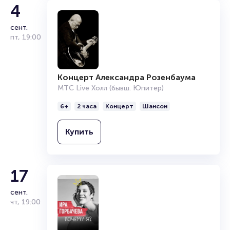
4
сент.
пт
,
19:00
Концерт Александра Розенбаума
МТС Live Холл (бывш. Юпитер)
6+
2 часа
Концерт
Шансон
Купить
17
сент.
чт
,
19:00