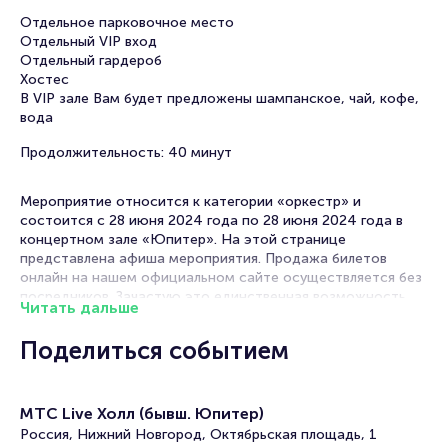
Отдельное парковочное место
Отдельный VIP вход
Отдельный гардероб
Хостес
В VIP зале Вам будет предложены шампанское, чай, кофе,
вода
Продолжительность: 40 минут
Мероприятие относится к категории «оркестр» и
состоится с 28 июня 2024 года по 28 июня 2024 года в
концертном зале «Юпитер». На этой странице
представлена афиша мероприятия. Продажа билетов
онлайн на нашем официальном сайте осуществляется без
посредников. Зачастую это единственная возможность
Читать дальше
достать билет на выступление оркестра.
Поделиться событием
Билеты на VIP (доп. услугу) - Концерт оркестра
CAGMO «Симфония: Король и шут. Концерт №1»
МТС Live Холл (бывш. Юпитер)
Portalbilet – удобный и надежный сервис для покупки и
Россия, Нижний Новгород, Октябрьская площадь, 1
продажи билетов на мероприятия разного формата.