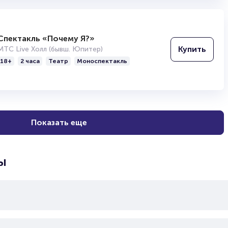
Спектакль «Почему Я?»
Купить
МТС Live Холл (бывш. Юпитер)
18+
2 часа
Театр
Моноспектакль
Показать еще
ы