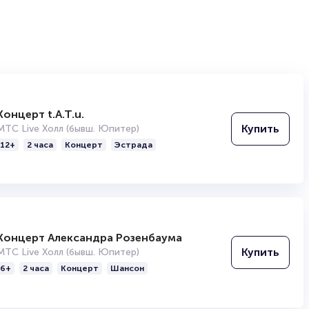
Концерт t.A.T.u.
Купить
МТС Live Холл (бывш. Юпитер)
12+
2 часа
Концерт
Эстрада
Концерт Александра Розенбаума
Купить
МТС Live Холл (бывш. Юпитер)
6+
2 часа
Концерт
Шансон