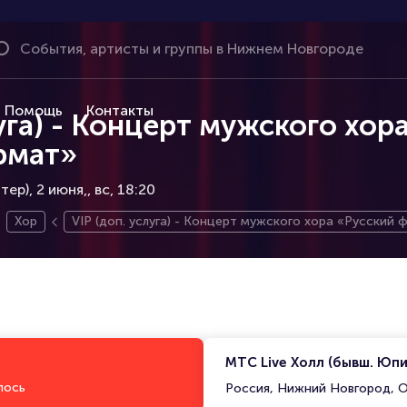
Помощь
Контакты
луга) - Концерт мужского хор
рмат»
ер), 2 июня,
вс, 18:20
Хор
VIP (доп. услуга) - Концерт мужского хора «Русский
МТС Live Холл (бывш. Юп
лось
Россия, Нижний Новгород, О