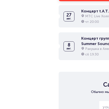
Концерт t.A.T.
27
МТС Live Холл
авг.
чт
20:00
Концерт груп
Summer Soun
8
Ракушка в Ал
авг.
сб
19:30
С
Обычно мы