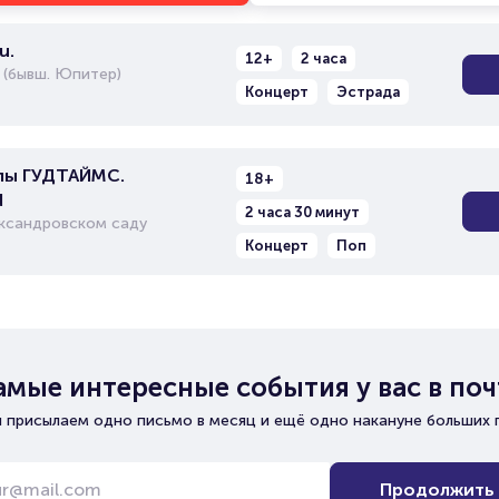
u.
12+
2 часа
 (бывш. Юпитер)
Концерт
Эстрада
пы ГУДТАЙМС.
18+
d
2 часа 30 минут
ександровском саду
Концерт
Поп
амые интересные события у вас в поч
 присылаем одно письмо в месяц и ещё одно накануне больших 
Продолжить