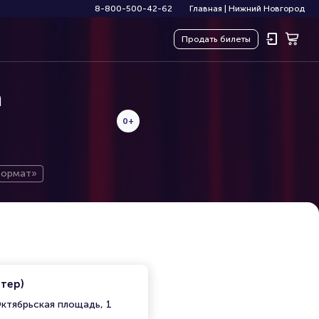
8-800-500-42-62
Главная
|
Нижний Новгород
Продать
билеты
а
0+
 формат»
итер)
ктябрьская площадь, 1