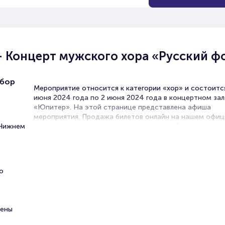
) - Концерт мужского хора «Русский 
абор
Мероприятие относится к категории «хор» и состоится
июня 2024 года по 2 июня 2024 года в концертном зал
«Юпитер». На этой странице представлена афиша
мероприятия. Продажа билетов онлайн на нашем офи
 Нижнем
сайте осуществляется без посредников. Зачастую это
единственная возможность достать билет на выступл
хора.
Билеты на VIP (доп. услугу) -
о
Концерт мужского хора «Русск
формат»
жены
Portalbilet – удобный и надежный сервис для покупки 