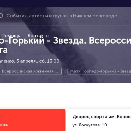
Помощь
Контакты
-Горький - Звезда. Всеросс
га
ленко, 5 апреля,
сб, 13:00
Всероссийская хоккейная л
Матч Торпедо-Горький - Звезд
ига
лига
0
Дворец спорта им. Конов
лось
ул. Лоскутова, 10