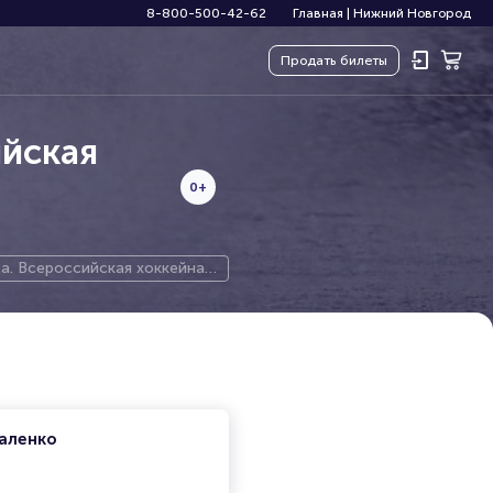
8-800-500-42-62
Главная
|
Нижний Новгород
Продать
билеты
ийская
0+
а. Всероссийская хоккейная
аленко