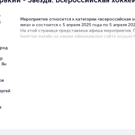
е
Мероприятие относится к категории «всероссийская х
и
лига» и состоится с 5 апреля 2025 года по 5 апреля 202
На этой странице представлена афиша мероприятия.
билетов онлайн на нашем официальном сайте осущест
без посредников. Зачастую это единственная возмож
ород
достать билет на Всероссийскую хоккейную лигу.
др
Билеты на матч Торпедо-Горьк
 Ян
Звезда. Всероссийская хоккейн
лига
ов
ергей
Portalbilet – удобный и надежный сервис для покупки 
билетов на мероприятия разного формата. Среднее вр
покупку билета здесь начиная с выбора места заверша
в
оформлением его в зрительном зале на ваше имя зани
более двух минут. Билеты на Торпедо-Горький - Звезда
пользуются большой популярностью у зрителей. Спеш
купить их, пока они есть в наличии.