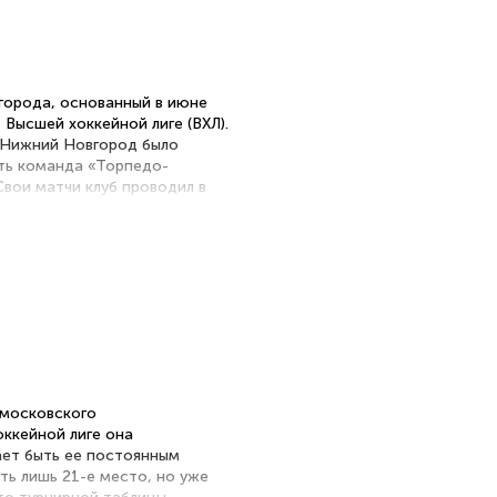
города, основанный в июне
 Высшей хоккейной лиге (ВХЛ).
 Нижний Новгород было
ать команда «Торпедо-
вои матчи клуб проводил в
кий» стал фарм-клубом
кейной лиге (КХЛ), заменив
до-Горький» не участвовал в
в сезоне 2024/25.
 московского
ккейной лиге она
ает быть ее постоянным
ть лишь 21-е место, но уже