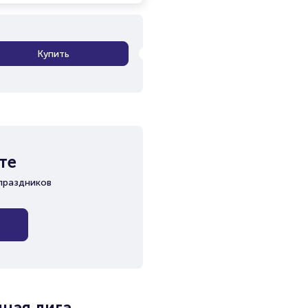
Купить
те
праздников
йная лига