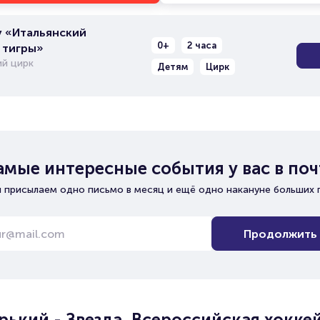
 «Итальянский
0+
2 часа
 тигры»
й цирк
Детям
Цирк
амые интересные события у вас в поч
 присылаем одно письмо в месяц и ещё одно накануне больших 
Продолжить
ький - Звезда. Всероссийская хокке