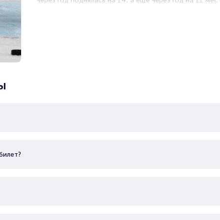
через год поднялась на 14, а еще через год на 11 ме
В 2019/2020 году команда сумела завоевать Кубок Ше
обладателем золота Регулярного чемпионата.
Сегодня молодых хоккеистов «Звезды» тренирует Его
профессиональный хоккеист и опытный тренер. Под 
движется к новым спортивным достижениям.
ы
билет?