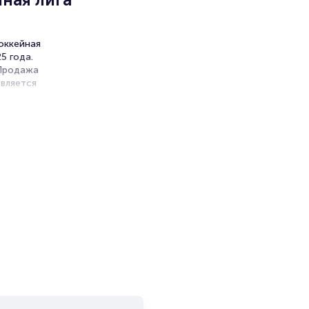
оккейная
5 года.
 Продажа
вляется
ность
ий -
ая
и продажи
емя на
я
мает не
ите