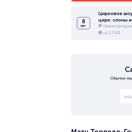
Цирковое шоу
цирк: слоны и
8
Нижегородски
авг.
сб
17:00
С
Обычно мы
Матч Торпедо-Гор