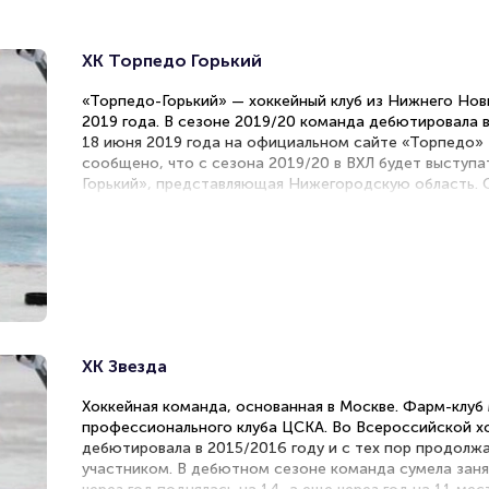
ХК Торпедо Горький
«Торпедо-Горький» — хоккейный клуб из Нижнего Нов
2019 года. В сезоне 2019/20 команда дебютировала в
18 июня 2019 года на официальном сайте «Торпедо»
сообщено, что с сезона 2019/20 в ВХЛ будет выступ
Горький», представляющая Нижегородскую область. С
Дворце спорта имени В. Коноваленко. «Торпедо-Горь
команды «Торпедо», играющей в Континентальной хок
расформированный «Саров». В сезоне 2020/21 «Торпе
ВХЛ из-за финансовых трудностей, но вернулся в лигу 
ХК Звезда
Хоккейная команда, основанная в Москве. Фарм-клуб
профессионального клуба ЦСКА. Во Всероссийской хо
дебютировала в 2015/2016 году и с тех пор продолж
участником. В дебютном сезоне команда сумела заня