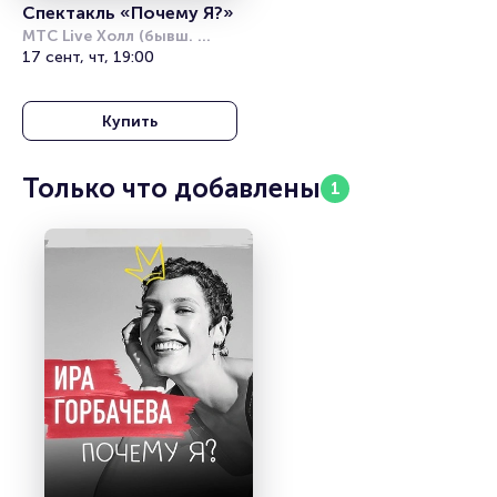
Спектакль «Почему Я?»
МТС Live Холл (бывш. 
Юпитер)
17 сент, чт, 19:00
Купить
Только что добавлены
1