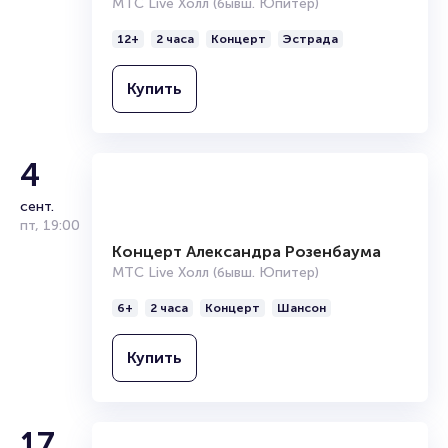
МТС Live Холл (бывш. Юпитер)
Организаторам
12+
2 часа
Концерт
Эстрада
Купить
4
сент.
пт
,
19:00
Концерт Александра Розенбаума
МТС Live Холл (бывш. Юпитер)
6+
2 часа
Концерт
Шансон
Купить