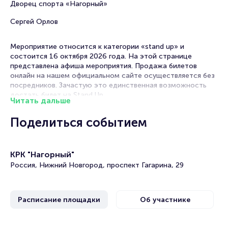
Дворец спорта «Нагорный»
Сергей Орлов
Мероприятие относится к категории «stand up» и
состоится 16 октября 2026 года. На этой странице
представлена афиша мероприятия. Продажа билетов
онлайн на нашем официальном сайте осуществляется без
посредников. Зачастую это единственная возможность
достать билет на Stand Up.
Читать дальше
Билеты на с
тендап концерт Сергея Орлова
Поделиться событием
«Звезда»
Portalbilet – удобный и надежный сервис для покупки и
КРК "Нагорный"
продажи билетов на мероприятия разного формата.
Россия, Нижний Новгород, проспект Гагарина, 29
Среднее время на покупку билета здесь начиная с выбора
места завершая оформлением его в зрительном зале на
ваше имя занимает не более двух минут. Билеты на
стендап концерт Сергея Орлова «Переходный возраст»
Расписание площадки
Об участнике
пользуются большой популярностью у зрителей. Спешите
купить их, пока они есть в наличии.