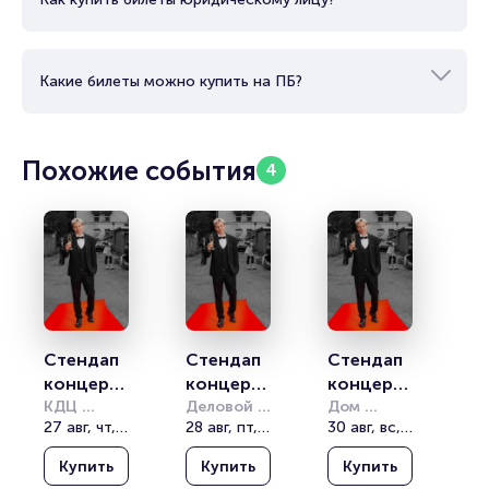
Какие билеты можно купить на ПБ?
Похожие события
4
Стендап 
Стендап 
Стендап 
концерт 
концерт 
концерт 
Сергея 
КДЦ 
Сергея 
Деловой 
Сергея 
Дом 
Сатурн
27 авг, чт, 20:00
комплекс 
28 авг, пт, 20:00
дружбы, 
30 авг, вс, 20:00
Орлова 
Орлова 
Орлова 
Мир ВПК 
Махачкала
«Звезда»
«Звезда»
«Звезда»
Купить
Купить
Купить
НПО 