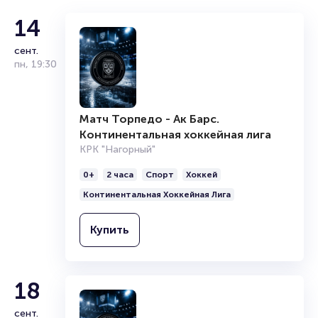
Полезные ссылки
Сергей Орлов
14
Подробнее о том, как вернуть, сдать или продать билет
сент.
читайте в разделах:
комик
пн
,
19:30
Продать билет
Брокерам
Организаторам
Матч Торпедо - Ак Барс.
Континентальная хоккейная лига
КРК "Нагорный"
0+
2 часа
Спорт
Хоккей
Континентальная Хоккейная Лига
Купить
18
сент.