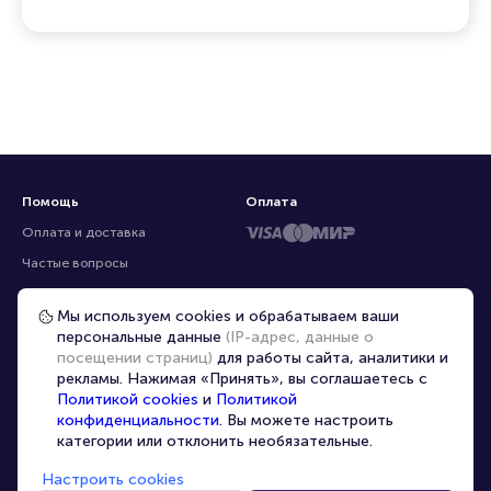
Помощь
Оплата
Оплата и доставка
Частые вопросы
Перепродажа билетов
Мы используем cookies и обрабатываем ваши
Организаторам
персональные данные
(IP-адрес, данные о
Корпоративным клиентам
посещении страниц)
для работы сайта, аналитики и
рекламы. Нажимая «Принять», вы соглашаетесь с
VIP-билеты
Политикой cookies
и
Политикой
Условия использования
конфиденциальности
. Вы можете настроить
категории или отклонить необязательные.
Персональные данные
8-800-500-42-62
Настроить cookies
О компании
8-499-226-15-14