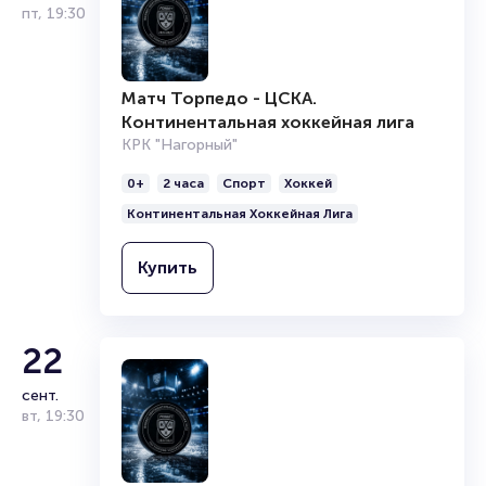
пт
,
19:30
Матч Торпедо - ЦСКА.
Континентальная хоккейная лига
КРК "Нагорный"
0+
2 часа
Спорт
Хоккей
Континентальная Хоккейная Лига
Купить
22
сент.
вт
,
19:30