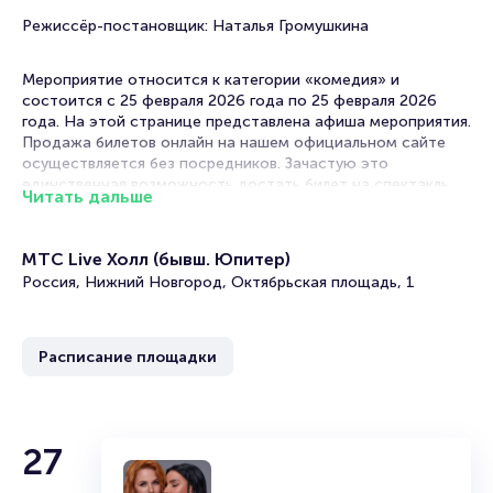
Режиссёр-постановщик: Наталья Громушкина
Мероприятие относится к категории «комедия» и
состоится с 25 февраля 2026 года по 25 февраля 2026
года. На этой странице представлена афиша мероприятия.
Продажа билетов онлайн на нашем официальном сайте
осуществляется без посредников. Зачастую это
единственная возможность достать билет на спектакль.
Читать дальше
Билеты на спектакль «В джазе только девушки»
МТС Live Холл (бывш. Юпитер)
Portalbilet – удобный и надежный сервис для покупки и
Россия, Нижний Новгород, Октябрьская площадь, 1
продажи билетов на мероприятия разного формата.
Среднее время на покупку билета здесь начиная с выбора
места завершая оформлением его в зрительном зале на
Расписание площадки
ваше имя занимает не более двух минут. Билеты на «В
джазе только девушки» пользуются большой
популярностью у зрителей. Спешите купить их, пока они
есть в наличии.
27
Полезные ссылки