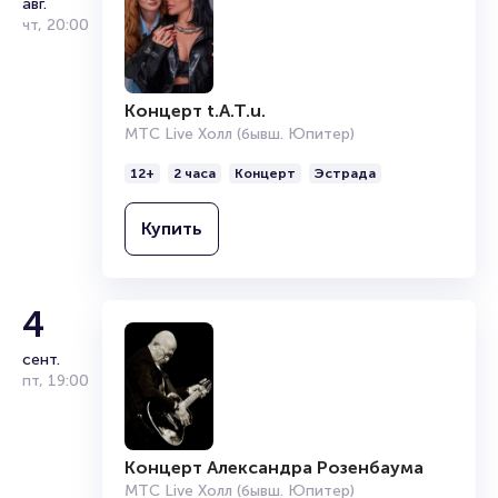
авг.
Подробнее о том, как вернуть, сдать или продать билет
чт
,
20:00
читайте в разделах:
Продать билет
Брокерам
Концерт t.A.T.u.
Организаторам
МТС Live Холл (бывш. Юпитер)
12+
2 часа
Концерт
Эстрада
Купить
4
сент.
пт
,
19:00
Концерт Александра Розенбаума
МТС Live Холл (бывш. Юпитер)