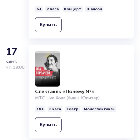
6+
2 часа
Концерт
Шансон
Купить
17
сент.
чт
,
19:00
Спектакль «Почему Я?»
МТС Live Холл (бывш. Юпитер)
18+
2 часа
Театр
Моноспектакль
Купить