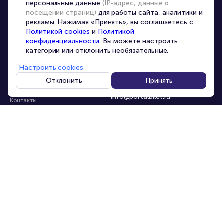
персональные данные
(IP-адрес, данные о
Перепродажа билетов
посещении страниц)
для работы сайта, аналитики и
Организаторам
рекламы. Нажимая «Принять», вы соглашаетесь с
Корпоративным клиентам
Политикой cookies
и
Политикой
конфиденциальности
. Вы можете настроить
VIP-билеты
категории или отклонить необязательные.
Условия использования
Настроить cookies
Персональные данные
8-800-500-42-62
Отклонить
Принять
О компании
8-499-226-15-14
info@portalbilet.ru
Контакты
С 10:00 до 21:00
,
Карта сайта
звонок бесплатный
Управление cookies
Все площадки
Главная
|
Нижний Новгород
© 2020 -
2026
portalbilet.ru
Все права защищены