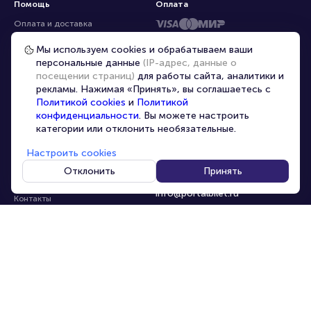
Помощь
Оплата
Оплата и доставка
Частые вопросы
Мы используем cookies и обрабатываем ваши
персональные данные
(IP-адрес, данные о
Перепродажа билетов
посещении страниц)
для работы сайта, аналитики и
Организаторам
рекламы. Нажимая «Принять», вы соглашаетесь с
Корпоративным клиентам
Политикой cookies
и
Политикой
конфиденциальности
. Вы можете настроить
VIP-билеты
категории или отклонить необязательные.
Условия использования
Настроить cookies
Персональные данные
8-800-500-42-62
Отклонить
Принять
О компании
8-499-226-15-14
info@portalbilet.ru
Контакты
С 10:00 до 21:00
,
Карта сайта
звонок бесплатный
Управление cookies
Все площадки
Главная
|
Нижний Новгород