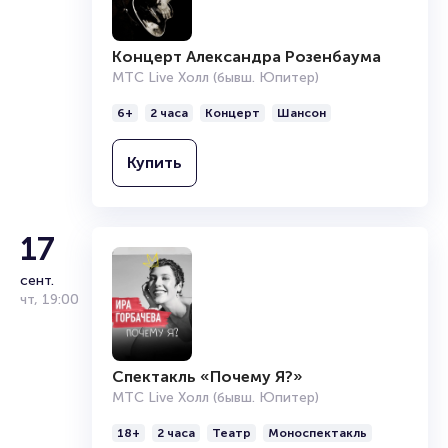
Концерт Александра Розенбаума
МТС Live Холл (бывш. Юпитер)
6+
2 часа
Концерт
Шансон
Купить
17
сент.
чт
,
19:00
Спектакль «Почему Я?»
МТС Live Холл (бывш. Юпитер)
18+
2 часа
Театр
Моноспектакль