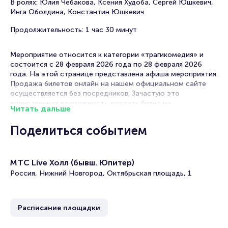
В ролях: Юлия Чебакова, Ксения Худоба, Сергей Юшкевич,
Инга Оболдина, Константин Юшкевич
Продолжительность: 1 час 30 минут
Мероприятие относится к категории «трагикомедия» и
состоится с 28 февраля 2026 года по 28 февраля 2026
года. На этой странице представлена афиша мероприятия.
Продажа билетов онлайн на нашем официальном сайте
осуществляется без посредников. Зачастую это
единственная возможность достать билет на
Читать дальше
трагикомедию.
Поделиться событием
Билеты на спектакль «Сказка для взрослых»
Portalbilet – удобный и надежный сервис для покупки и
МТС Live Холл (бывш. Юпитер)
продажи билетов на мероприятия разного формата.
Среднее время на покупку билета здесь начиная с выбора
Россия, Нижний Новгород, Октябрьская площадь, 1
места завершая оформлением его в зрительном зале на
ваше имя занимает не более двух минут. Билеты на
«Сказка для взрослых» пользуются большой
Расписание площадки
популярностью у зрителей. Спешите купить их, пока они
есть в наличии.