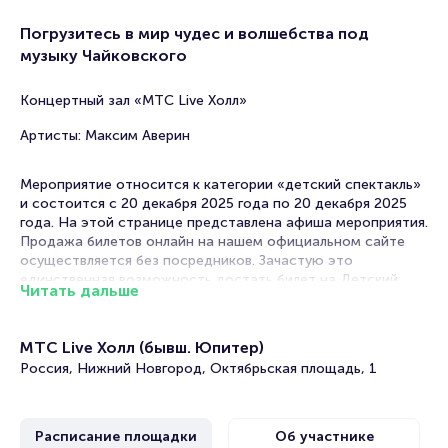
Погрузитесь в мир чудес и волшебства под
музыку Чайковского
Концертный зал «МТС Live Холл»
Артисты: Максим Аверин
Мероприятие относится к категории «детский спектакль»
и состоится с 20 декабря 2025 года по 20 декабря 2025
года. На этой странице представлена афиша мероприятия.
Продажа билетов онлайн на нашем официальном сайте
осуществляется без посредников. Зачастую это
единственная возможность достать билет на Детский
Читать дальше
спектакль.
Билеты на Спектакль «Щелкунчик и мышиный
МТС Live Холл (бывш. Юпитер)
король»
Россия, Нижний Новгород, Октябрьская площадь, 1
Portalbilet – удобный и надежный сервис для покупки и
продажи билетов на мероприятия разного формата.
Расписание площадки
Об участнике
Среднее время на покупку билета здесь начиная с выбора