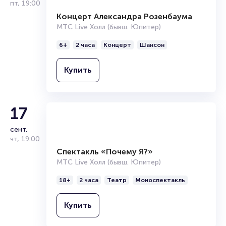
пт
,
19:00
Концерт Александра Розенбаума
МТС Live Холл (бывш. Юпитер)
6+
2 часа
Концерт
Шансон
Купить
17
сент.
чт
,
19:00
Спектакль «Почему Я?»
МТС Live Холл (бывш. Юпитер)