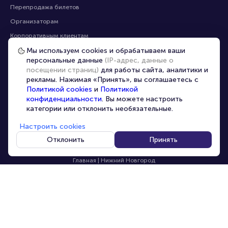
Помощь
Оплата
Оплата и доставка
Частые вопросы
Мы используем cookies и обрабатываем ваши
персональные данные
(IP-адрес, данные о
Перепродажа билетов
посещении страниц)
для работы сайта, аналитики и
Организаторам
рекламы. Нажимая «Принять», вы соглашаетесь с
Корпоративным клиентам
Политикой cookies
и
Политикой
конфиденциальности
. Вы можете настроить
VIP-билеты
категории или отклонить необязательные.
Условия использования
Настроить cookies
Персональные данные
8-800-500-42-62
Отклонить
Принять
О компании
8-499-226-15-14
info@portalbilet.ru
Контакты
С 10:00 до 21:00
,
Карта сайта
звонок бесплатный
Управление cookies
Все площадки
Главная
|
Нижний Новгород