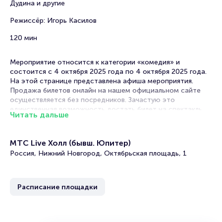
Дудина и другие
Режиссёр: Игорь Касилов
120 мин
Мероприятие относится к категории «комедия» и
состоится с 4 октября 2025 года по 4 октября 2025 года.
На этой странице представлена афиша мероприятия.
Продажа билетов онлайн на нашем официальном сайте
осуществляется без посредников. Зачастую это
единственная возможность достать билет на спектакль.
Читать дальше
Билеты на Спектакль «Салон красоты, или о чем
говорят женщины»
МТС Live Холл (бывш. Юпитер)
Россия, Нижний Новгород, Октябрьская площадь, 1
Portalbilet – удобный и надежный сервис для покупки и
продажи билетов на мероприятия разного формата.
Среднее время на покупку билета здесь начиная с выбора
Расписание площадки
места завершая оформлением его в зрительном зале на
ваше имя занимает не более двух минут. Билеты на «Салон
красоты, или о чем говорят женщины» пользуются
большой популярностью у зрителей. Спешите купить их,