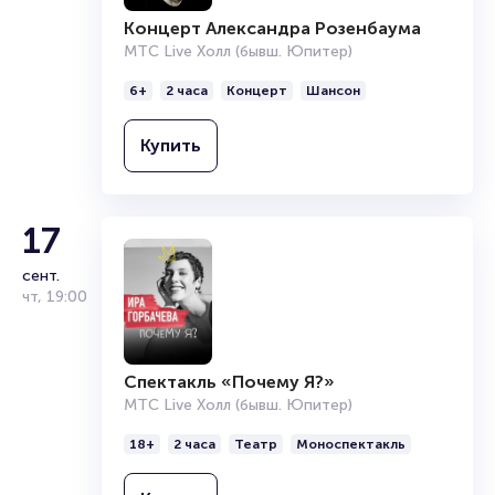
Концерт Александра Розенбаума
МТС Live Холл (бывш. Юпитер)
6+
2 часа
Концерт
Шансон
Купить
17
сент.
чт
,
19:00
Спектакль «Почему Я?»
МТС Live Холл (бывш. Юпитер)
18+
2 часа
Театр
Моноспектакль