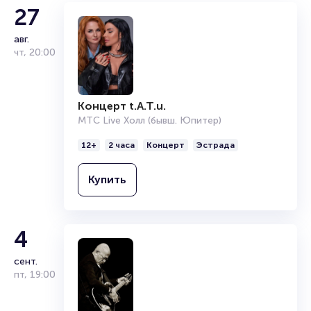
пока они есть в наличии.
27
Полезные ссылки
авг.
чт
,
20:00
Подробнее о том, как вернуть, сдать или продать билет
читайте в разделах:
Продать билет
Концерт t.A.T.u.
Брокерам
МТС Live Холл (бывш. Юпитер)
Организаторам
12+
2 часа
Концерт
Эстрада
Купить
4
сент.
пт
,
19:00