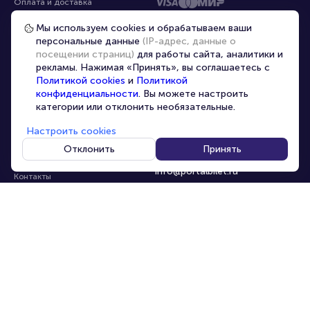
Оплата и доставка
Частые вопросы
Мы используем cookies и обрабатываем ваши
персональные данные
(IP-адрес, данные о
Перепродажа билетов
посещении страниц)
для работы сайта, аналитики и
Организаторам
рекламы. Нажимая «Принять», вы соглашаетесь с
Корпоративным клиентам
Политикой cookies
и
Политикой
конфиденциальности
. Вы можете настроить
VIP-билеты
категории или отклонить необязательные.
Условия использования
Настроить cookies
Персональные данные
8-800-500-42-62
Отклонить
Принять
О компании
8-499-226-15-14
info@portalbilet.ru
Контакты
С 10:00 до 21:00
,
Карта сайта
звонок бесплатный
Управление cookies
Все площадки
Главная
|
Нижний Новгород