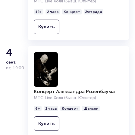
воспользовавшись интерактивной схемой зала.
МТС Live Холл (бывш. Юпитер)
Приобрести билеты на {name} можно на
Portalbilet
.
Оформление электронного билета на сайте займет
12+
2 часа
Концерт
Эстрада
буквально пару минут! Не откладывайте покупку — самые
удобные места разбирают в первую очередь! Гарантируем
Купить
вечер, наполненный смехом и позитивными эмоциями! Для
заказа по телефону набирайте {phone}.
Полезные ссылки
4
Подробнее о том, как вернуть, сдать или продать билет
сент.
читайте в разделах:
пт
,
19:00
Продать билет
Брокерам
Организаторам
Концерт Александра Розенбаума
МТС Live Холл (бывш. Юпитер)
6+
2 часа
Концерт
Шансон
Купить