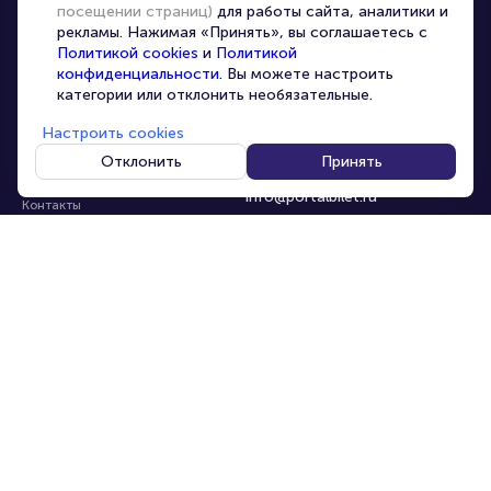
посещении страниц)
для работы сайта, аналитики и
Организаторам
рекламы. Нажимая «Принять», вы соглашаетесь с
Корпоративным клиентам
Политикой cookies
и
Политикой
конфиденциальности
. Вы можете настроить
VIP-билеты
категории или отклонить необязательные.
Условия использования
Настроить cookies
Персональные данные
8-800-500-42-62
Отклонить
Принять
О компании
8-499-226-15-14
info@portalbilet.ru
Контакты
С 10:00 до 21:00
,
Карта сайта
звонок бесплатный
Управление cookies
Все площадки
Главная
|
Нижний Новгород
© 2020 -
2026
portalbilet.ru
Все права защищены