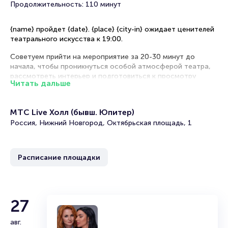
Продолжительность: 110 минут
{name} пройдет {date}. {place} {city-in} ожидает ценителей
театрального искусства к 19:00.
Советуем прийти на мероприятие за 20-30 минут до
начала, чтобы проникнуться особой атмосферой театра,
рассмотреть интерьер и подготовиться к просмотру
Читать дальше
комедийной постановки.
Рекомендации по выбору мест в зале
МТС Live Холл (бывш. Юпитер)
Россия, Нижний Новгород, Октябрьская площадь, 1
Партер — превосходный обзор, идеальная позиция для
считывания мимики актеров и наслаждения тонкостями
комедийного жанра
Бельэтаж — оптимальное соотношение стоимости и
Расписание площадки
комфорта просмотра, прекрасная слышимость каждой
реплики
Балкон — экономичный вариант для ценителей
панорамного вида на сценическое действо
27
VIP-ложи — премиальный уровень комфорта с приватной
обстановкой и великолепным обзором всей сцены
авг.