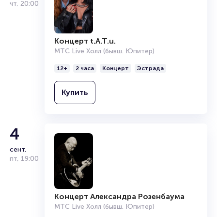
чт
,
20:00
{name} {city-in}: бронирование билетов
Точную стоимость каждого места можно узнать,
Концерт t.A.T.u.
воспользовавшись интерактивной схемой зала.
МТС Live Холл (бывш. Юпитер)
Приобрести билеты на {name} можно на
Portalbilet
.
Оформление электронного билета на сайте займет
12+
2 часа
Концерт
Эстрада
буквально пару минут! Не откладывайте покупку — самые
удобные места разбирают в первую очередь! Гарантируем
Купить
вечер, наполненный смехом и позитивными эмоциями! Для
заказа по телефону набирайте {phone}.
Полезные ссылки
4
Подробнее о том, как вернуть, сдать или продать билет
сент.
читайте в разделах:
пт
,
19:00
Продать билет
Брокерам
Организаторам
Концерт Александра Розенбаума
МТС Live Холл (бывш. Юпитер)