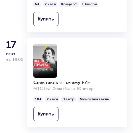
6+
2 часа
Концерт
Шансон
Купить
17
сент.
чт
,
19:00
Спектакль «Почему Я?»
МТС Live Холл (бывш. Юпитер)
18+
2 часа
Театр
Моноспектакль
Купить