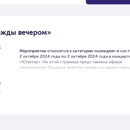
ажды вечером»
:
Мероприятие относится к категории «комедия» и сост
2 октября 2024 года по 2 октября 2024 года в концерт
«Юпитер». На этой странице представлена афиша
мероприятия. Продажа билетов онлайн на нашем офи
сайте осуществляется без посредников. Зачастую это
единственная возможность достать билет на спектакл
й
Билеты на спектакль «Однажд
т
вечером»
Portalbilet – удобный и надежный сервис для покупки 
билетов на мероприятия разного формата. Среднее вр
покупку билета здесь начиная с выбора места заверша