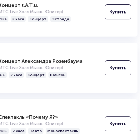
Концерт t.A.T.u.
Купить
МТС Live Холл (бывш. Юпитер)
12+
2 часа
Концерт
Эстрада
Концерт Александра Розенбаума
Купить
МТС Live Холл (бывш. Юпитер)
6+
2 часа
Концерт
Шансон
Спектакль «Почему Я?»
Купить
МТС Live Холл (бывш. Юпитер)
18+
2 часа
Театр
Моноспектакль