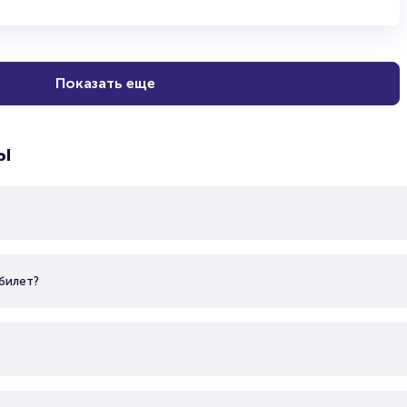
Показать еще
ы
билет?