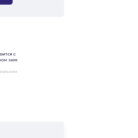
оится с
ном зале
циальном
ь.
ы
и продажи
емя на
я