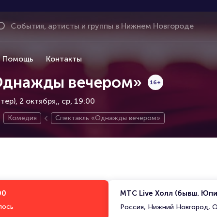
Помощь
Контакты
Однажды вечером»
16+
ер), 2 октября,
ср, 19:00
Комедия
Спектакль «Однажды вечером»
00
МТС Live Холл (бывш. Юп
лось
Россия, Нижний Новгород, О