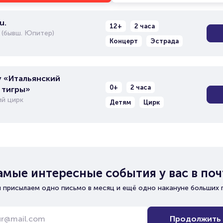
u.
12+
2 часа
 (бывш. Юпитер)
Концерт
Эстрада
 «Итальянский
0+
2 часа
 тигры»
й цирк
Детям
Цирк
амые интересные события у вас в поч
 присылаем одно письмо в месяц и ещё одно накануне больших 
Продолжить