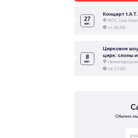
Концерт t.A.T.
27
МТС Live Холл
авг.
чт
20:00
Цирковое шоу
цирк: слоны и
8
Нижегородски
авг.
сб
17:00
С
Обычно мы