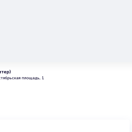
оформлением его в зрительном зале на ваше имя зани
более двух минут. Билеты на спектакль «Однажды веч
пользуются большой популярностью у зрителей. Спеш
купить их, пока они есть в наличии.
Полезные ссылки
Подробнее о том, как вернуть, сдать или продать биле
читайте в разделах:
Продать билет
Брокерам
итер)
Организаторам
тябрьская площадь, 1