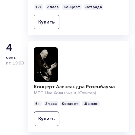
12+
2 часа
Концерт
Эстрада
Купить
4
сент.
пт
,
19:00
Концерт Александра Розенбаума
МТС Live Холл (бывш. Юпитер)
6+
2 часа
Концерт
Шансон
Купить