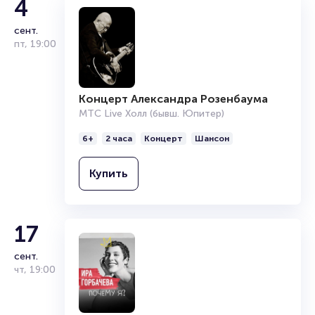
4
сент.
пт
,
19:00
Концерт Александра Розенбаума
МТС Live Холл (бывш. Юпитер)
6+
2 часа
Концерт
Шансон
Купить
17
сент.
чт
,
19:00