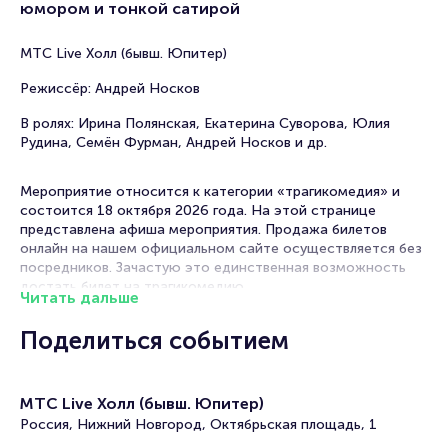
юмором и тонкой сатирой
МТС Live Холл (бывш. Юпитер)
Режиссёр: Андрей Носков
В ролях: Ирина Полянская, Екатерина Суворова, Юлия
Рудина, Семён Фурман, Андрей Носков и др.
Мероприятие относится к категории «трагикомедия» и
состоится 18 октября 2026 года. На этой странице
представлена афиша мероприятия. Продажа билетов
онлайн на нашем официальном сайте осуществляется без
посредников. Зачастую это единственная возможность
достать билет на трагикомедию.
Читать дальше
Билеты на спектакль «Фаина Раневская.
Поделиться событием
Одинокая насмешница»
Portalbilet – удобный и надежный сервис для покупки и
МТС Live Холл (бывш. Юпитер)
продажи билетов на мероприятия разного формата.
Россия, Нижний Новгород, Октябрьская площадь, 1
Среднее время на покупку билета здесь начиная с выбора
места завершая оформлением его в зрительном зале на