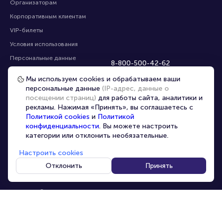
Организаторам
Корпоративным клиентам
VIP-билеты
Условия использования
Персональные данные
8-800-500-42-62
О компании
8-499-226-15-14
Мы используем cookies и обрабатываем ваши
info@portalbilet.ru
Контакты
персональные данные
(IP-адрес, данные о
С 10:00 до 21:00
,
посещении страниц)
для работы сайта, аналитики и
Карта сайта
звонок бесплатный
рекламы. Нажимая «Принять», вы соглашаетесь с
Управление cookies
Все площадки
Политикой cookies
и
Политикой
конфиденциальности
. Вы можете настроить
категории или отклонить необязательные.
Главная
|
Нижний Новгород
Настроить cookies
Отклонить
Принять
© 2020 -
2026
portalbilet.ru
Все права защищены
В начало страницы