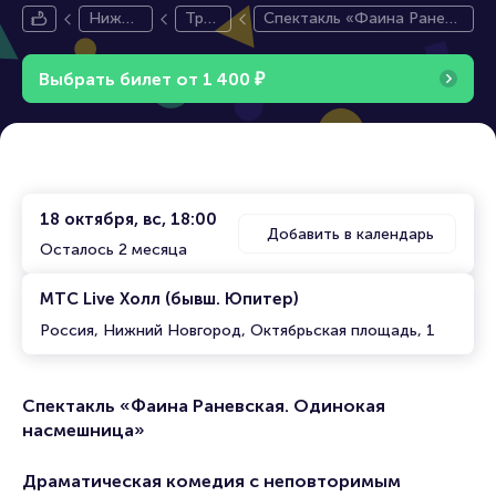
Нижни
Траг
Спектакль «Фаина Раневс
й Новг
ико
кая. Одинокая насмешниц
ород
мед
а»
Выбрать билет от
1
4
0
0
₽
ия
18 октября, вс, 18:00
Добавить в календарь
Осталось 2 месяца
МТС Live Холл (бывш. Юпитер)
Россия, Нижний Новгород, Октябрьская площадь, 1
Спектакль «Фаина Раневская. Одинокая
насмешница»
Драматическая комедия с неповторимым