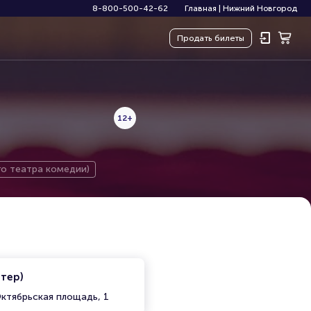
8-800-500-42-62
Главная
|
Нижний Новгород
Продать
билеты
12+
го театра комедии)
итер)
ктябрьская площадь, 1