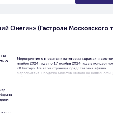
ний Онегин» (Гастроли Московского 
чты
Мероприятие относится к категории «драма» и состои
стью
ноября 2024 года по 17 ноября 2024 года в концертно
«Юпитер». На этой странице представлена афиша
мероприятия. Продажа билетов онлайн на нашем офи
сайте осуществляется без посредников. Зачастую это
единственная возможность достать билет на спектакл
кар
Билеты на спектакль «Евгений
 Марина
ирилл
Онегин» (Гастроли Московског
театра комедии)