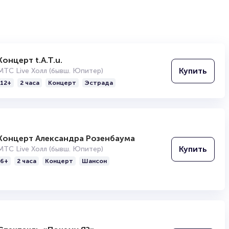
Концерт t.A.T.u.
Купить
МТС Live Холл (бывш. Юпитер)
12+
2 часа
Концерт
Эстрада
Концерт Александра Розенбаума
Купить
МТС Live Холл (бывш. Юпитер)
6+
2 часа
Концерт
Шансон