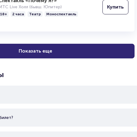
Спектакль «Почему Я?»
Купить
МТС Live Холл (бывш. Юпитер)
18+
2 часа
Театр
Моноспектакль
Показать еще
ы
билет?