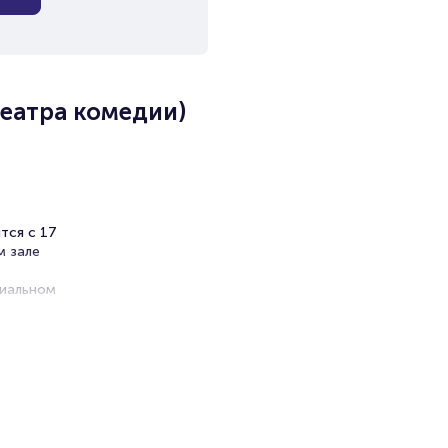
театра комедии)
тся с 17
м зале
циальном
ь.
о