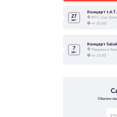
Концерт t.A.T.
27
МТС Live Холл
авг.
чт
20:00
Концерт Saluk
7
Ракушка в Ал
авг.
пт
19:30
С
Обычно мы