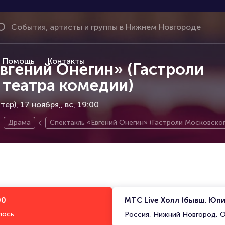
Помощь
Контакты
вгений Онегин» (Гастроли
 театра комедии)
ер), 17 ноября,
вс, 19:00
Драма
Спектакль «Евгений Онегин» (Гастроли Московско
00
МТС Live Холл (бывш. Юп
лось
Россия, Нижний Новгород, О