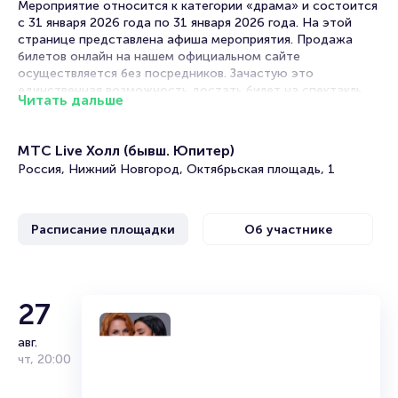
Мероприятие относится к категории «драма» и состоится
с 31 января 2026 года по 31 января 2026 года. На этой
странице представлена афиша мероприятия. Продажа
билетов онлайн на нашем официальном сайте
осуществляется без посредников. Зачастую это
единственная возможность достать билет на спектакль.
Читать дальше
Билеты на Спектакль «Анна Каренина»
МТС Live Холл (бывш. Юпитер)
Portalbilet – удобный и надежный сервис для покупки и
Россия, Нижний Новгород, Октябрьская площадь, 1
продажи билетов на мероприятия разного формата.
Среднее время на покупку билета здесь начиная с выбора
места завершая оформлением его в зрительном зале на
Расписание площадки
Об участнике
ваше имя занимает не более двух минут. Билеты на «Анна
Каренина» пользуются большой популярностью у
зрителей. Спешите купить их, пока они есть в наличии.
Полезные ссылки
Александр Яцко
27
Подробнее о том, как вернуть, сдать или продать билет
авг.
Заслуженный артист РФВ 1980 году закончил
читайте в разделах:
чт
,
20:00
архитектурный факультет Белорусского Политехнического
Продать билет
института.