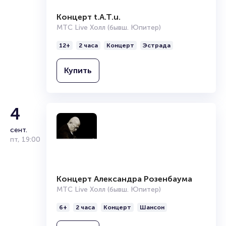
Брокерам
Организаторам
Концерт t.A.T.u.
МТС Live Холл (бывш. Юпитер)
12+
2 часа
Концерт
Эстрада
Купить
4
сент.
пт
,
19:00
Концерт Александра Розенбаума
МТС Live Холл (бывш. Юпитер)
6+
2 часа
Концерт
Шансон