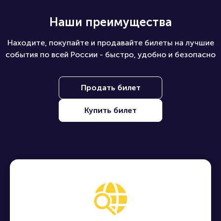
2011 — Иван в проекте «Моржовка»
Наши преимущества
2012 — Алексей "Лёха" Флэш в программе
"Валера-TV".
Находите, покупайте и продавайте билеты на лучшие
события по всей России - быстро, удобно и безопасно
Продать билет
Купить билет