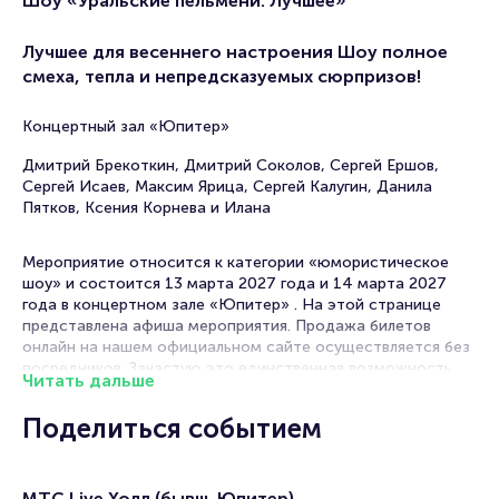
Шоу «Уральские пельмени. Лучшее»
Лучшее для весеннего настроения Шоу полное
смеха, тепла и непредсказуемых сюрпризов!
Концертный зал «Юпитер»
Дмитрий Брекоткин, Дмитрий Соколов, Сергей Ершов,
Сергей Исаев, Максим Ярица, Сергей Калугин, Данила
Пятков, Ксения Корнева и Илана
Мероприятие относится к категории «юмористическое
шоу» и состоится 13 марта 2027 года и 14 марта 2027
года в концертном зале «Юпитер» . На этой странице
представлена афиша мероприятия. Продажа билетов
онлайн на нашем официальном сайте осуществляется без
посредников. Зачастую это единственная возможность
Читать дальше
достать билет на юмористическое шоу.
Поделиться событием
Билеты на ш
оу «Уральские пельмени. Лучшее»
Portalbilet – удобный и надежный сервис для покупки и
МТС Live Холл (бывш. Юпитер)