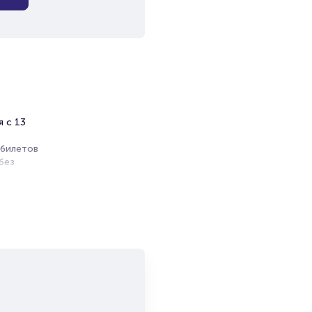
я с 13
 билетов
без
ь
и продажи
емя на
я
мает не
ются