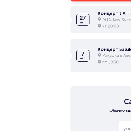
Концерт t.A.T.
27
МТС Live Холл
авг.
чт
20:00
Концерт Saluk
7
Ракушка в Ал
авг.
пт
19:30
С
Обычно мы