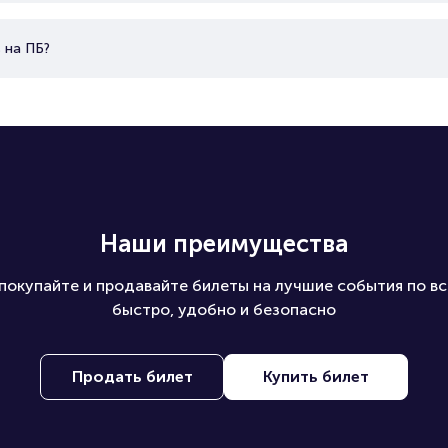
Сергей является автором либретто к опере Сергея Б
 на ПБ?
из жизни Николеньки Иртеньева», основанной на три
«Детство. Отрочество. Юность» и биографических ма
выступил режиссёром документального фильма «Как 
рассказывает о работе Александра Сокурова над ху
«Солнце».
Наши преимущества
покупайте и продавайте билеты на лучшие события по вс
быстро, удобно и безопасно
Продать билет
Купить билет