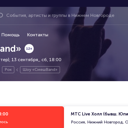
Помощь
Контакты
and»
12+
ер), 13 сентября,
сб, 18:00
Рок
Шоу «СмешBand»
8:00
МТС Live Холл (бывш. Юп
лось
Россия, Нижний Новгород, О