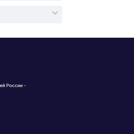
аневича под названием «Сцены
логии Льва Толстого
териалах. Кроме того, он
течение реки», который
дожественным фильмом
ей России -