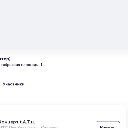
большой популярностью у зрителей. Спешите купить их
они есть в наличии.
Полезные ссылки
Подробнее о том, как вернуть, сдать или продать биле
читайте в разделах:
Продать билет
Брокерам
итер)
Организаторам
тябрьская площадь, 1
Участники
Концерт t.A.T.u.
СмешBand
Купить
МТС Live Холл (бывш. Юпитер)