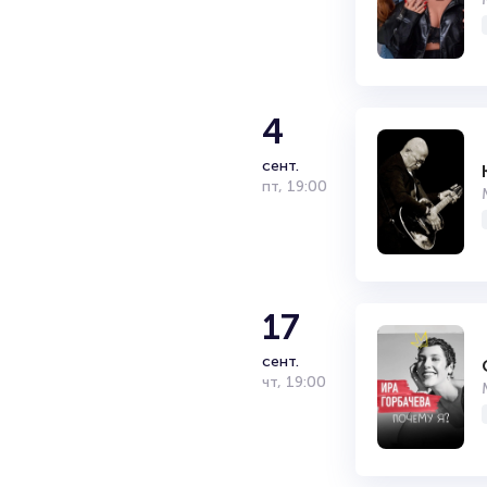
4
сент.
пт
,
19:00
17
сент.
чт
,
19:00