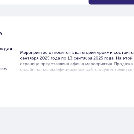
»
аждая
Мероприятие относится к категории «рок» и состоитс
сентября 2025 года по 13 сентября 2025 года. На этой
странице представлена афиша мероприятия. Продажа
лл»,
онлайн на нашем официальном сайте осуществляется 
посредников. Зачастую это единственная возможност
достать билет на Рок.
Билеты на Шоу «СмешBand»
Portalbilet – удобный и надежный сервис для покупки 
билетов на мероприятия разного формата. Среднее вр
покупку билета здесь начиная с выбора места заверша
оформлением его в зрительном зале на ваше имя зани
более двух минут. Билеты на Шоу «СмешBand» пользу