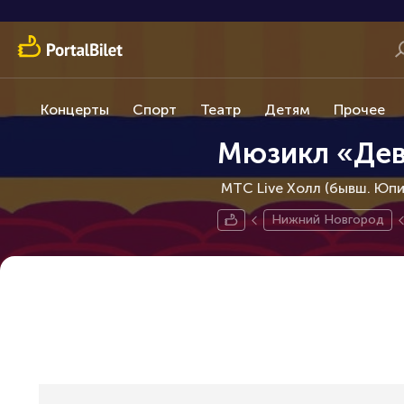
Концерты
Спорт
Театр
Детям
Прочее
Мюзикл «Дев
МТС Live Холл (бывш. Юпи
Нижний Новгород