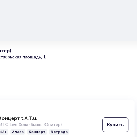
быстро раскупаются, поэтому не откладывайте офор
заказа! Для бронирования по телефону звоните 8-800
62, 8-499-226-15-14
Обратите внимание, возможна смена актёрского сост
Полезные ссылки
Подробнее о том, как вернуть, сдать или продать биле
итер)
читайте в разделах:
тябрьская площадь, 1
Продать билет
Брокерам
Организаторам
Концерт t.A.T.u.
Купить
МТС Live Холл (бывш. Юпитер)
12+
2 часа
Концерт
Эстрада