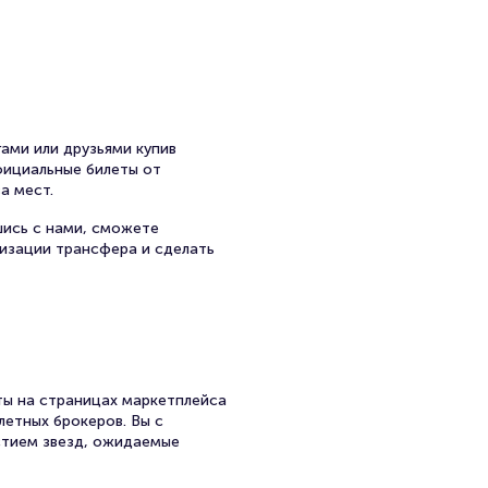
ами или друзьями купив
официальные билеты от
а мест.
шись с нами, сможете
низации трансфера и сделать
ы на страницах маркетплейса
летных брокеров. Вы с
стием звезд, ожидаемые