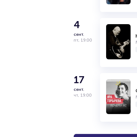
4
сент.
пт
,
19:00
17
сент.
чт
,
19:00