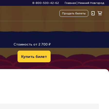
8-800-500-42-62
Главная
|
Нижний Новгород
Продать
билеты
Стоимость от
2
7
0
0
₽
Купить билет