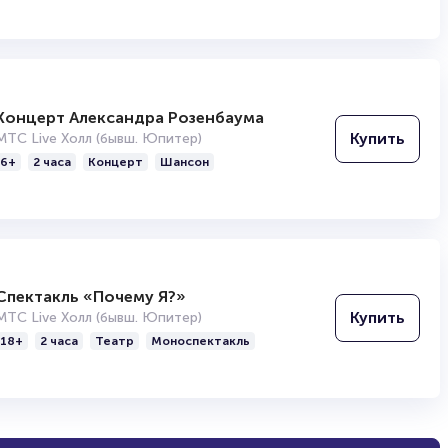
Концерт Александра Розенбаума
Купить
МТС Live Холл (бывш. Юпитер)
6+
2 часа
Концерт
Шансон
Спектакль «Почему Я?»
Купить
МТС Live Холл (бывш. Юпитер)
18+
2 часа
Театр
Моноспектакль