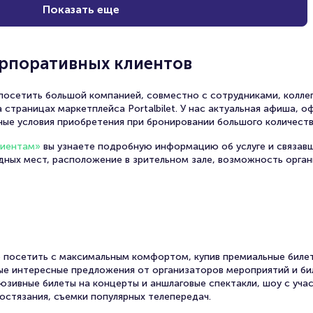
Показать еще
орпоративных клиентов
осетить большой компанией, совместно с сотрудниками, коллег
 страницах маркетплейса Portalbilet. У нас актуальная афиша, 
ные условия приобретения при бронировании большого количеств
лиентам»
вы узнаете подробную информацию об услуге и связав
одных мест, расположение в зрительном зале, возможность орга
 посетить с максимальным комфортом, купив премиальные билет
амые интересные предложения от организаторов мероприятий и би
юзивные билеты на концерты и аншлаговые спектакли, шоу с уча
остязания, съемки популярных телепередач.