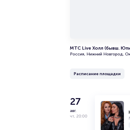
МТС Live Холл (бывш. Юп
Россия, Нижний Новгород, Ок
Расписание площадки
27
авг.
чт
,
20:00