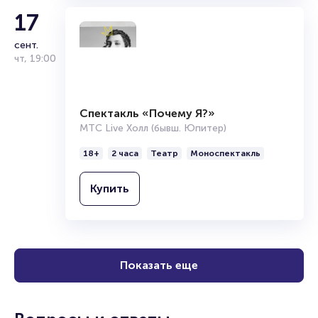
17
сент.
чт
,
19:00
Спектакль «Почему Я?»
МТС Live Холл (бывш. Юпитер)
18+
2 часа
Театр
Моноспектакль
Купить
Показать еще