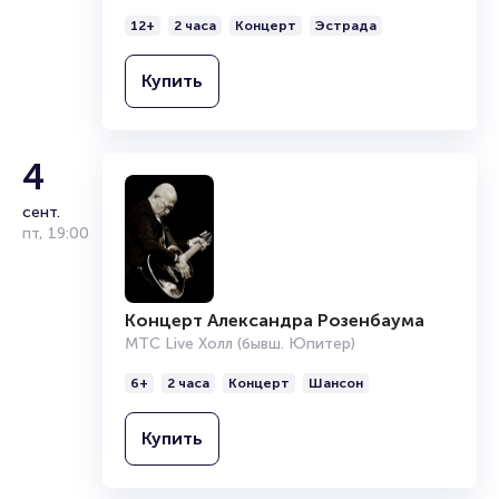
12+
2 часа
Концерт
Эстрада
Купить
4
сент.
пт
,
19:00
Концерт Александра Розенбаума
МТС Live Холл (бывш. Юпитер)
6+
2 часа
Концерт
Шансон
Купить