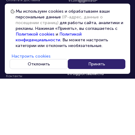
Частые вопросы
Мы используем cookies и обрабатываем ваши
персональные данные
(IP-адрес, данные о
Перепродажа билетов
посещении страниц)
для работы сайта, аналитики и
Организаторам
рекламы. Нажимая «Принять», вы соглашаетесь с
Корпоративным клиентам
Политикой cookies
и
Политикой
конфиденциальности
. Вы можете настроить
VIP-билеты
категории или отклонить необязательные.
Условия использования
Настроить cookies
Персональные данные
8-800-500-42-62
Отклонить
Принять
О компании
8-499-226-15-14
info@portalbilet.ru
Контакты
С 10:00 до 21:00
,
Карта сайта
звонок бесплатный
Управление cookies
Все площадки
Главная
|
Нижний Новгород