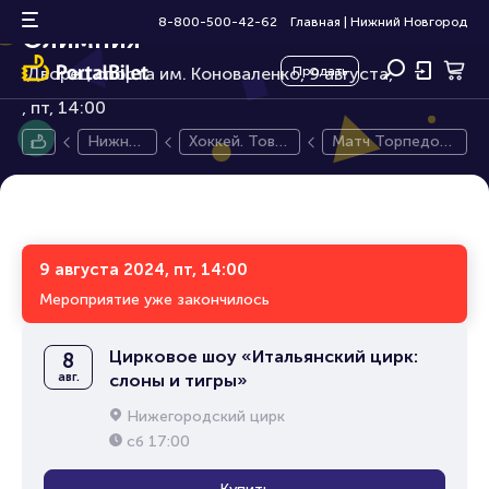
Матч Торпедо-Горький -
0+
8-800-500-42-62
Главная
|
Нижний Новгород
Олимпия
Дворец спорта им. Коноваленко, 9 августа,
Продать
пт, 14:00
Нижний
Хоккей. Това
Матч Торпедо-Г
Новгор
рищеский ма
орький - Олимпи
од
тч
я
9 августа 2024, пт, 14:00
Мероприятие уже закончилось
Цирковое шоу «Итальянский цирк:
8
авг.
слоны и тигры»
Нижегородский цирк
сб
17:00