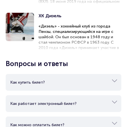
Брокерам
(ВХЛ). 18 июня 2019 года на официальном
Организаторам
сайте «Торпедо» Нижний Новгород было
сообщено, что с сезона 2019/20 в ВХЛ
ХК Дизель
будет выступать команда «Торпедо-
Горький», представляющая
«Дизель» - хоккейный клуб из города
Нижегородскую область. Свои матчи клуб
Пензы, специализирующийся на игре с
проводил в Дворце спорта имени В.
шайбой. Он был основан в 1948 году и
Коноваленко. «Торпедо-Горький» стал
стал чемпионом РСФСР в 1963 году. С
фарм-клубом команды «Торпедо»,
2010 года «Дизель» принимает участие в
играющей в Континентальной хоккейной
чемпионате ВХЛ. В сезонах 2015/16 и
лиге (КХЛ), заменив расформированный
2017/18 клуб сотрудничал с «Сочи» (КХЛ)
«Саров». В сезоне 2020/21 «Торпедо-
Вопросы и ответы
в качестве клуба-партнера, а в сезоне
Горький» не участвовал в ВХЛ из-за
2016/17 он был клубом-партнером
финансовых трудностей, но вернулся в
«Лады» (КХЛ). В сезоне 2022/23 «Дизель»
лигу в сезоне 2024/25.
стал клубом-партнером «Торпедо» (КХЛ).
Как купить билет?
Как работает электронный билет?
Как можно оплатить билет?