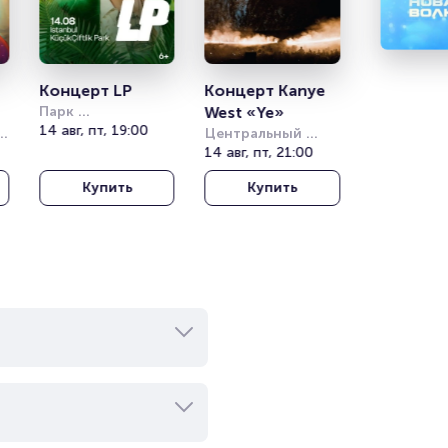
Концерт LP
Концерт Kanye 
Парк 
West «Ye»
Кучукчифтлик 
14 авг, пт, 19:00
Центральный 
(Kucukciftlik Park)
стадион Алматы
14 авг, пт, 21:00
Купить
Купить