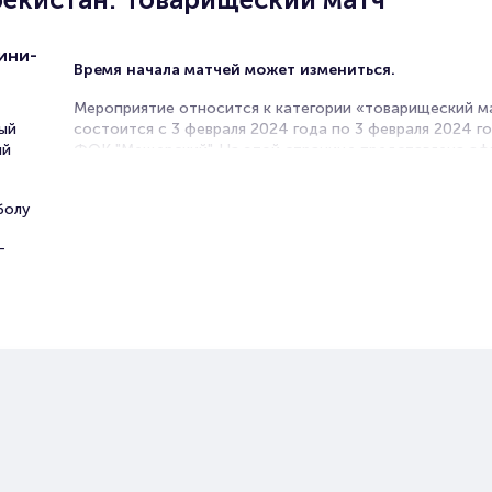
ини-
Время начала матчей может измениться.
Мероприятие относится к категории «товарищеский м
ый
состоится с 3 февраля 2024 года по 3 февраля 2024 го
ий
ФОК "Мещерский". На этой странице представлена а
мероприятия. Продажа билетов онлайн на нашем офи
сайте осуществляется без посредников. Зачастую это
болу
единственная возможность достать билет на товарищ
матч по мини-футболу.
-
Билеты на матч Россия - Узбеки
Товарищеский матч
Portalbilet – удобный и надежный сервис для покупки 
билетов на мероприятия разного формата. Среднее вр
покупку билета здесь начиная с выбора места заверша
оформлением его в зрительном зале на ваше имя зани
более двух минут. Билеты на Россия - Узбекистан поль
большой популярностью у зрителей. Спешите купить их