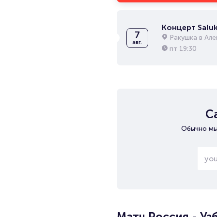
Концерт Saluk
7
Ракушка в Ал
авг.
пт
19:30
С
Обычно мы
Матч Россия - У