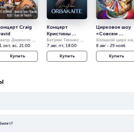
онцерт Craig 
Концерт 
Цирковое шоу 
avid
Кристины 
«Совсем 
еатр Джемиля 
Орбакайте
Батуми Теннис 
большой»
Большой цирк на 
опузлу под 
1 окт, вс, 21:00
Клаб (Batumi 
7 авг, пт, 18:00
проспекте 
8 авг - 29 нояб
ткрытым небом 
Tennis Club)
Вернадского
Купить
Купить
Купить
Harbiye Cemil 
opuzlu Open Air 
heatre)
ы
билет?