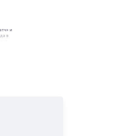
атч» и
да в
фиша
циальном
еский
стан.
и продажи
емя на
я
мает не
зуются
, пока