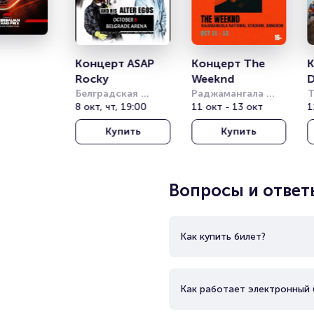
Концерт ASAP 
Концерт The 
К
Rocky
Weeknd
D
Белградская 
Раджамангала 
Т
Арена (бывш. 
8 окт, чт, 19:00
Нэшнл Стэдиум 
11 окт - 13 окт
Т
1
Штарк Арена)
(Rajamangala 
о
Купить
Купить
National Stadium)
(
T
T
Вопросы и ответ
Как купить билет?
Как работает электронный 