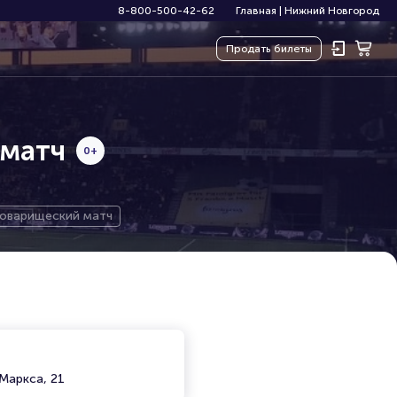
8-800-500-42-62
Главная
|
Нижний Новгород
Продать
билеты
 матч
0+
Товарищеский матч
Маркса, 21