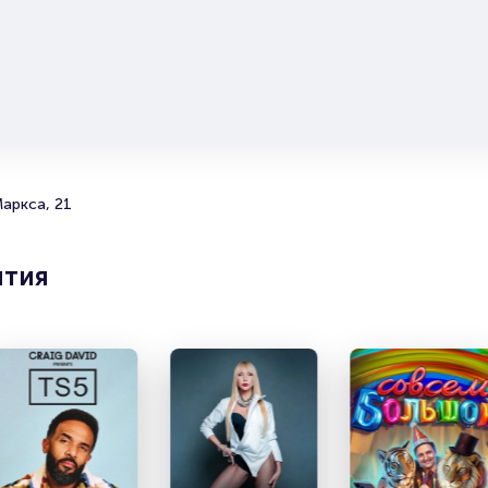
они есть в наличии.
Полезные ссылки
Подробнее о том, как вернуть, сдать или продать биле
читайте в разделах:
Продать билет
Брокерам
аркса, 21
Организаторам
ятия