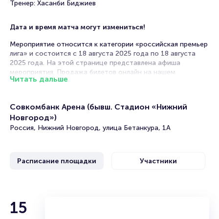
Тренер: Хасанби Биджиев
Дата и время матча могут измениться!
Мероприятие относится к категории «российская премьер
лига» и состоится с 18 августа 2025 года по 18 августа
2025 года. На этой странице представлена афиша
мероприятия. Продажа билетов онлайн на нашем
Читать дальше
официальном сайте осуществляется без посредников.
Зачастую это единственная возможность достать билет
на матч Российской Премьер Лиги.
Совкомбанк Арена (бывш. Стадион «Нижний
Билеты на матч Пари Нижний Новгород - Динамо
Новгород»)
Махачкала. Российская Премьер Лига
Россия, Нижний Новгород, улица Бетанкура, 1А
Portalbilet – удобный и надежный сервис для покупки и
продажи билетов на мероприятия разного формата.
Расписание площадки
Участники
Среднее время на покупку билета здесь начиная с выбора
места завершая оформлением его в зрительном зале на
ваше имя занимает не более двух минут. Билеты на Нижний
Новгород - Динамо Махачкала пользуются большой
15
популярностью у зрителей. Спешите купить их, пока они
есть в наличии.