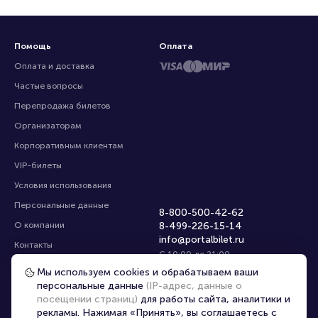
Помощь
Оплата
Оплата и доставка
Частые вопросы
Перепродажа билетов
Организаторам
Корпоративным клиентам
VIP-билеты
Условия использования
Персональные данные
8-800-500-42-62
О компании
8-499-226-15-14
Мы используем cookies и обрабатываем ваши
info@portalbilet.ru
Контакты
персональные данные
(IP-адрес, данные о
С 10:00 до 21:00
,
посещении страниц)
для работы сайта, аналитики и
Карта сайта
звонок бесплатный
рекламы. Нажимая «Принять», вы соглашаетесь с