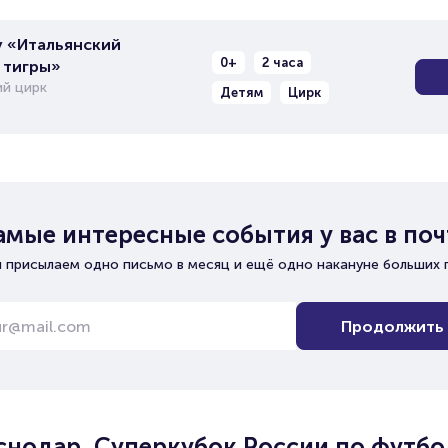
 «Итальянский
0+
2 часа
 тигры»
й цирк
Детям
Цирк
амые интересные события у вас в поч
 присылаем одно письмо в месяц и ещё одно накануне больших 
Продолжить
аснодар. Суперкубок России по футбо