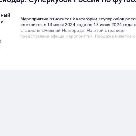
ьный
Мероприятие относится к категории «суперкубок росс
 и
состоится с 13 июля 2024 года по 13 июля 2024 года 
стадионе «Нижний Новгород». На этой странице
представлена афиша мероприятия. Продажа билетов о
й
нашем официальном сайте осуществляется без посред
д
Зачастую это единственная возможность достать бил
Суперкубок России.
Суперкубок России
Билеты на матч Зенит - Красно
Суперкубок России по футболу
Portalbilet – удобный и надежный сервис для покупки 
билетов на мероприятия разного формата. Среднее вр
покупку билета здесь начиная с выбора места заверша
оформлением его в зрительном зале на ваше имя зани
более двух минут. Билеты на Суперкубок России по фу
пользуются большой популярностью у зрителей. Спеш