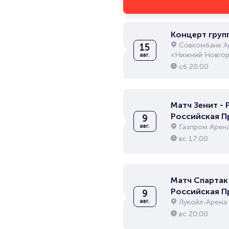
Концерт груп
Совкомбанк А
15
«Нижний Новгор
авг.
сб
20:00
Матч Зенит - 
Российская П
9
Газпром Арен
авг.
вс
17:00
Матч Спартак 
Российская П
9
Лукойл-Арена
авг.
вс
20:00