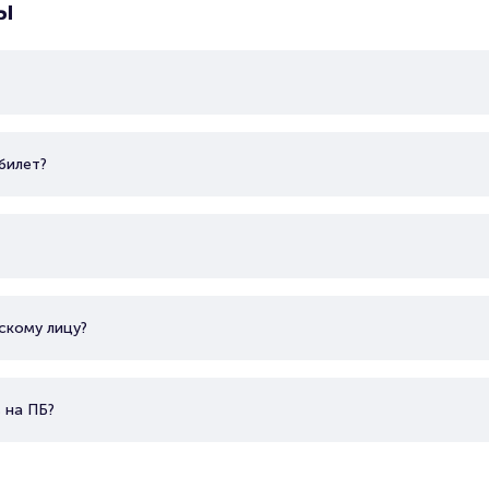
ы
ФК Зенит
билет?
Советский и российский профессиональный футбольны
выступающий в премьер-лиге. Стадион «Газпром Ар
человек. Чемпион СССР 1984, 6-кратный обладатель 
обладатель Кубка Премьер-лиги 2003, обладатель Ку
Суперкубка УЕФА 2008. Гл. тренер: Сергей Семак. Капи
скому лицу?
 на ПБ?