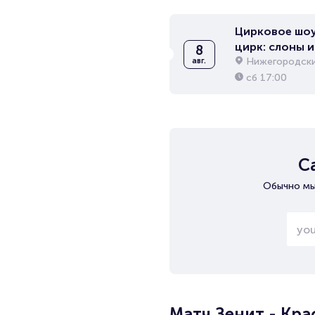
Цирковое шоу
цирк: слоны и
8
Нижегородски
авг.
сб
17:00
С
Обычно мы
Матч Зенит - Кр