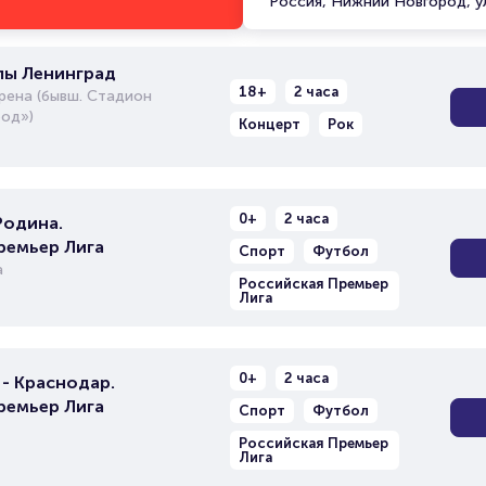
Россия, Нижний Новгород, у
пы Ленинград
18+
2 часа
рена (бывш. Стадион
од»)
Концерт
Рок
0+
2 часа
Родина.
ремьер Лига
Спорт
Футбол
а
Российская Премьер
Лига
0+
2 часа
- Краснодар.
ремьер Лига
Спорт
Футбол
Российская Премьер
Лига