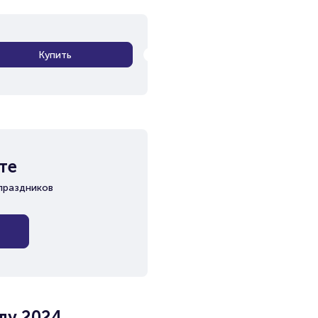
Купить
те
праздников
лу 2024