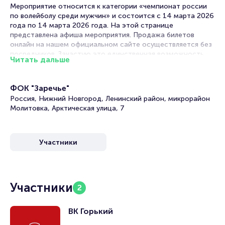
Мероприятие относится к категории «чемпионат россии
по волейболу среди мужчин» и состоится с 14 марта 2026
года по 14 марта 2026 года. На этой странице
представлена афиша мероприятия. Продажа билетов
онлайн на нашем официальном сайте осуществляется без
посредников. Зачастую это единственная возможность
Читать дальше
достать билет на Чемпионат России по волейболу среди
мужчин.
ФОК "Заречье"
Билеты на Матч Горький - Газпром-Югра. 30-й тур
Россия, Нижний Новгород, Ленинский район, микрорайон
Суперлиги
Молитовка, Арктическая улица, 7
Portalbilet – удобный и надежный сервис для покупки и
продажи билетов на мероприятия разного формата.
Участники
Среднее время на покупку билета здесь начиная с выбора
места завершая оформлением его в зрительном зале на
ваше имя занимает не более двух минут. Билеты на Матч
Горький - Газпром-Югра пользуются большой
популярностью у зрителей. Спешите купить их, пока они
Участники
2
есть в наличии.
Полезные ссылки
ВК Горький