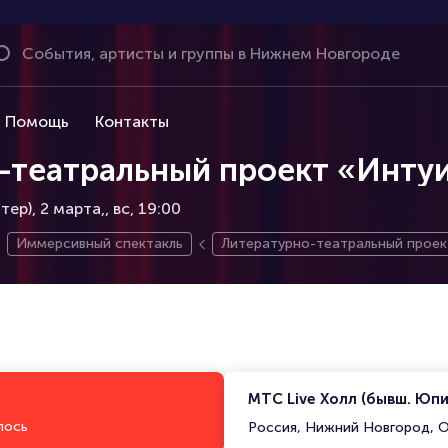
Помощь
Контакты
-театральный проект «Инту
ер), 2 марта,
вс, 19:00
Иммерсивный спектакль
Литературно-театральный проек
МТС Live Холл (бывш. Юп
лось
Россия, Нижний Новгород, О