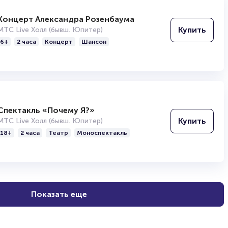
Концерт Александра Розенбаума
Купить
МТС Live Холл (бывш. Юпитер)
6+
2 часа
Концерт
Шансон
Александр Цыпкин
Дата и место рождения: 28 сентября 1975 г. (45 лет),
Российский писатель, сценарист и PR-эксперт. Пишет
Спектакль «Почему Я?»
создателем проекта «БеспринцЫпные чтения». В прое
Купить
МТС Live Холл (бывш. Юпитер)
Козловский, Константин Хабенский и Ингеборга Дапку
18+
2 часа
Театр
Моноспектакль
на фестивале «Кинотавр» за сценарий фильма «Прощ
его рассказов был создан комедийный телесериал «Б
принадлежат книги «Девочка, которая всегда смеяла
свиданий и новые беспринцЫпные истории» и др.
Показать еще