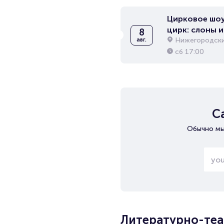
Цирковое шоу
цирк: слоны и
8
Нижегородски
авг.
сб
17:00
С
Обычно мы
Литературно-теа