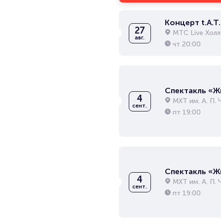
Концерт t.A.T.
27
МТС Live Холл
авг.
чт
20:00
Спектакль «Жи
4
МХТ им. А. П. 
сент.
пт
19:00
Спектакль «Жи
4
МХТ им. А. П. 
сент.
пт
19:00