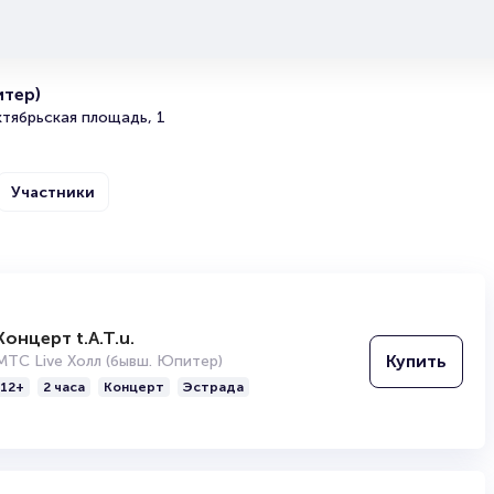
Полезные ссылки
Подробнее о том, как вернуть, сдать или продать биле
итер)
читайте в разделах:
тябрьская площадь, 1
Продать билет
Брокерам
Организаторам
Участники
Концерт t.A.T.u.
Константин Хабенский
Купить
МТС Live Холл (бывш. Юпитер)
Российский актер театра и кино, а также озвучивания
12+
2 часа
Концерт
Эстрада
Государственной премии Российской Федерации, зас
народный артист РФ, кинорежиссёр, продюсер, сцен
деятель. Выпускник Ленинградского государственного
кинематографии (ЛГИТМиК). Самым популярный россий
XXI века.