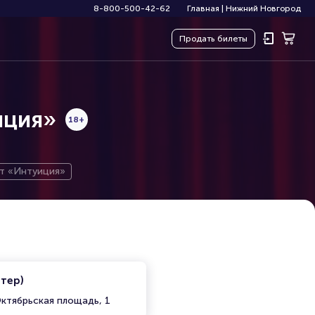
8-800-500-42-62
Главная
|
Нижний Новгород
Продать
билеты
иция»
18+
т «Интуиция»
итер)
ктябрьская площадь, 1