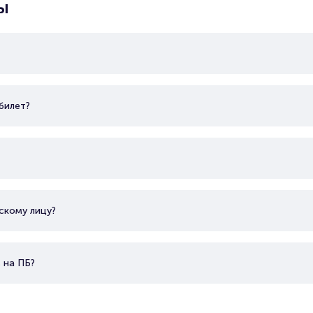
ы
билет?
скому лицу?
 на ПБ?