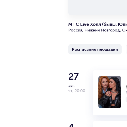
МТС Live Холл (бывш. Юп
Россия, Нижний Новгород, Ок
Расписание площадки
27
авг.
чт
,
20:00