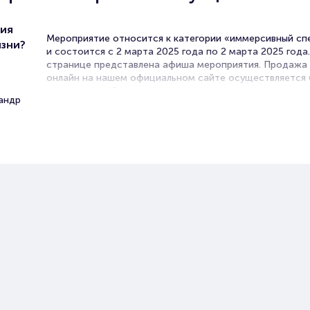
рия
Мероприятие относится к категории «иммерсивный сп
изни?
и состоится с 2 марта 2025 года по 2 марта 2025 года
странице представлена афиша мероприятия. Продажа
онлайн на нашем официальном сайте осуществляется 
посредников. Зачастую это единственная возможност
андр
достать билет на Иммерсивный спектакль.
Билеты на интерактивный
литературно-театральный про
«Интуиция»
Portalbilet – удобный и надежный сервис для покупки 
билетов на мероприятия разного формата. Среднее вр
покупку билета здесь начиная с выбора места заверша
оформлением его в зрительном зале на ваше имя зани
более двух минут. Билеты на «Интуицию» пользуются 
популярностью у зрителей. Спешите купить их, пока он
наличии.