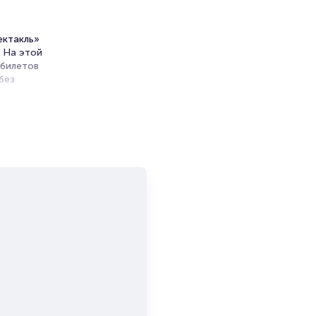
ектакль»
. На этой
 билетов
без
ь
ект
и продажи
емя на
я
мает не
большой
и есть в