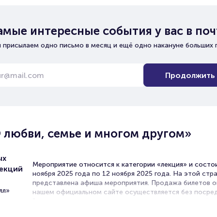
амые интересные события у вас в поч
 присылаем одно письмо в месяц и ещё одно накануне больших 
Продолжить
О любви, семье и многом другом»
ых
Мероприятие относится к категории «лекция» и состои
лекций
ноября 2025 года по 12 ноября 2025 года. На этой стр
представлена афиша мероприятия. Продажа билетов о
лл»
нашем официальном сайте осуществляется без посред
Зачастую это единственная возможность достать бил
лекцию.