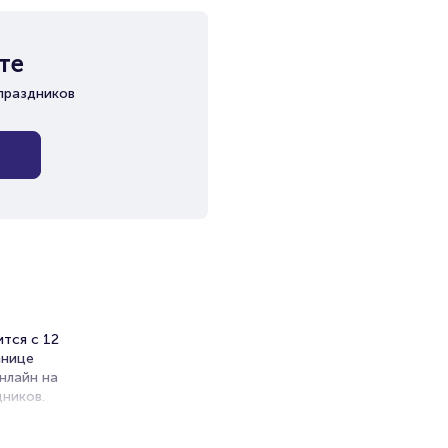
те
праздников
тся с 12
анице
нлайн на
ников.
ет на