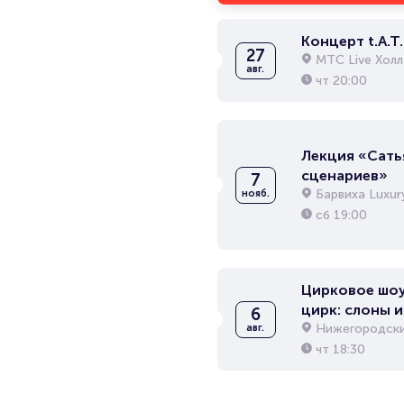
Концерт t.A.T.
27
МТС Live Холл
авг.
чт
20:00
Лекция «Сать
сценариев»
7
Барвиха Luxury
нояб.
сб
19:00
Цирковое шоу
цирк: слоны и
6
Нижегородски
авг.
чт
18:30