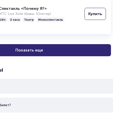
Спектакль «Почему Я?»
Купить
МТС Live Холл (бывш. Юпитер)
18+
2 часа
Театр
Моноспектакль
Показать еще
ы
билет?