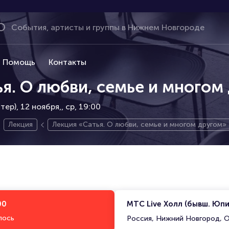
Помощь
Контакты
я. О любви, семье и многом
ер), 12 ноября,
ср, 19:00
Лекция
Лекция «Сатья. О любви, семье и многом другом»
00
МТС Live Холл (бывш. Юп
лось
Россия, Нижний Новгород, О