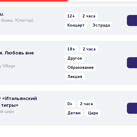
u.
12+
2 часа
 (бывш. Юпитер)
Концерт
Эстрада
18+
2 часа
я. Любовь вне
Другое
 Village
Образование
Лекция
 «Итальянский
0+
2 часа
 тигры»
й цирк
Детям
Цирк