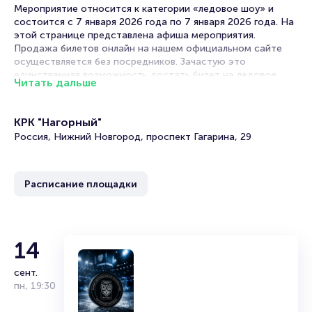
Мероприятие относится к категории «ледовое шоу» и
состоится с 7 января 2026 года по 7 января 2026 года. На
этой странице представлена афиша мероприятия.
Продажа билетов онлайн на нашем официальном сайте
осуществляется без посредников. Зачастую это
единственная возможность достать билет на ледовое
Читать дальше
шоу.
Билеты на ледовое шоу «Щелкунчик и Мышиный
КРК "Нагорный"
король»
Россия, Нижний Новгород, проспект Гагарина, 29
Portalbilet – удобный и надежный сервис для покупки и
продажи билетов на мероприятия разного формата.
Расписание площадки
Среднее время на покупку билета здесь начиная с выбора
места завершая оформлением его в зрительном зале на
ваше имя занимает не более двух минут. Билеты на
ледовое шоу «Щелкунчик и Мышиный король» пользуются
большой популярностью у зрителей. Спешите купить их,
14
пока они есть в наличии.
сент.
Полезные ссылки
пн
,
19:30
Подробнее о том, как вернуть, сдать или продать билет