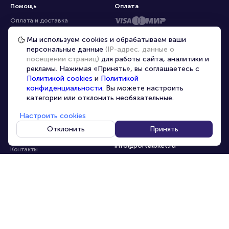
Помощь
Оплата
Оплата и доставка
Частые вопросы
Мы используем cookies и обрабатываем ваши
персональные данные
(IP-адрес, данные о
Перепродажа билетов
посещении страниц)
для работы сайта, аналитики и
Организаторам
рекламы. Нажимая «Принять», вы соглашаетесь с
Корпоративным клиентам
Политикой cookies
и
Политикой
конфиденциальности
. Вы можете настроить
VIP-билеты
категории или отклонить необязательные.
Условия использования
Настроить cookies
Персональные данные
8-800-500-42-62
Отклонить
Принять
О компании
8-499-226-15-14
info@portalbilet.ru
Контакты
С 10:00 до 21:00
,
Карта сайта
звонок бесплатный
Управление cookies
Все площадки
Главная
|
Нижний Новгород