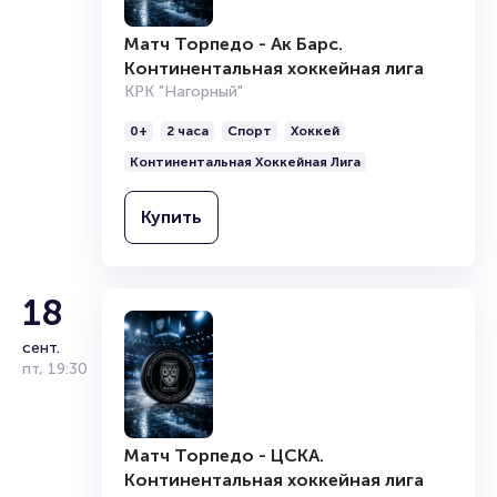
читайте в разделах:
Матч Торпедо - Ак Барс.
Продать билет
Континентальная хоккейная лига
Брокерам
КРК "Нагорный"
Организаторам
0+
2 часа
Спорт
Хоккей
Континентальная Хоккейная Лига
Купить
18
сент.
пт
,
19:30
Матч Торпедо - ЦСКА.
Континентальная хоккейная лига