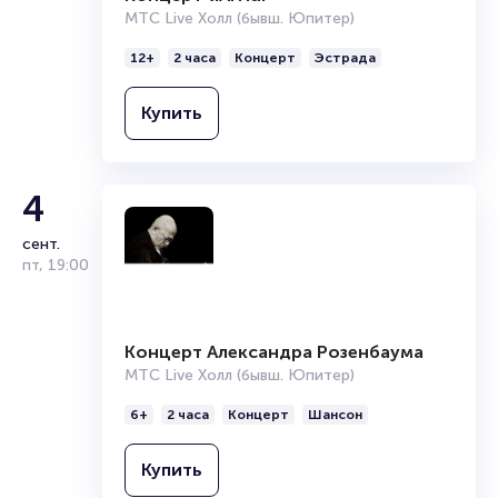
Продать билет
МТС Live Холл (бывш. Юпитер)
Брокерам
Организаторам
12+
2 часа
Концерт
Эстрада
Купить
4
сент.
пт
,
19:00
Концерт Александра Розенбаума
МТС Live Холл (бывш. Юпитер)
6+
2 часа
Концерт
Шансон
Купить