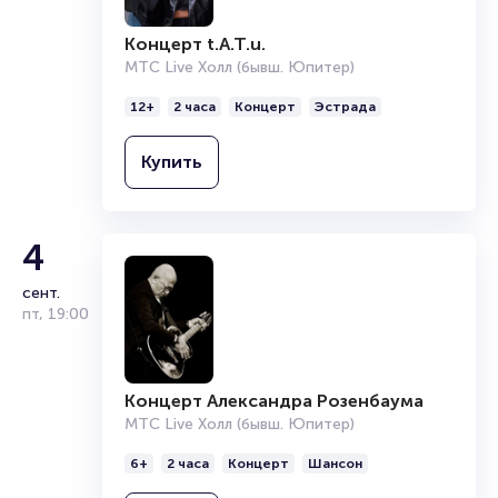
читайте в разделах:
Концерт t.A.T.u.
Продать билет
МТС Live Холл (бывш. Юпитер)
Брокерам
Организаторам
12+
2 часа
Концерт
Эстрада
Купить
4
сент.
пт
,
19:00
Концерт Александра Розенбаума
МТС Live Холл (бывш. Юпитер)
6+
2 часа
Концерт
Шансон