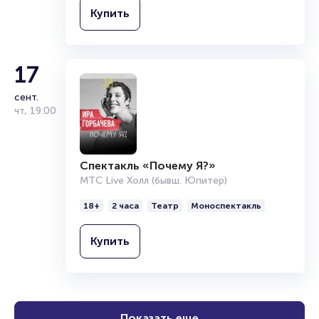
Купить
17
сент.
чт
,
19:00
Спектакль «Почему Я?»
МТС Live Холл (бывш. Юпитер)
18+
2 часа
Театр
Моноспектакль
Купить
Показать еще