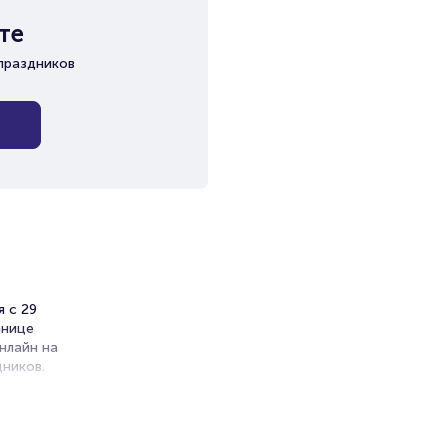
те
праздников
я с 29
анице
нлайн на
ников.
ет на