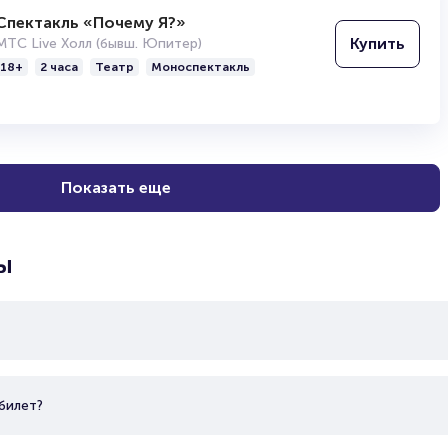
Спектакль «Почему Я?»
Купить
МТС Live Холл (бывш. Юпитер)
18+
2 часа
Театр
Моноспектакль
Показать еще
ы
билет?