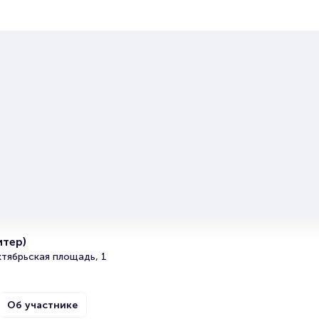
Моральный Кодекс
Portalbilet – удобный и надежный сервис для покупки 
билетов на мероприятия разного формата. Среднее вр
покупку билета здесь начиная с выбора места заверша
оформлением его в зрительном зале на ваше имя зани
более двух минут. Билеты на Моральный кодекс пользу
большой популярностью у зрителей. Спешите купить их
они есть в наличии.
Полезные ссылки
Подробнее о том, как вернуть, сдать или продать биле
читайте в разделах:
итер)
Продать билет
тябрьская площадь, 1
Брокерам
Организаторам
Об участнике