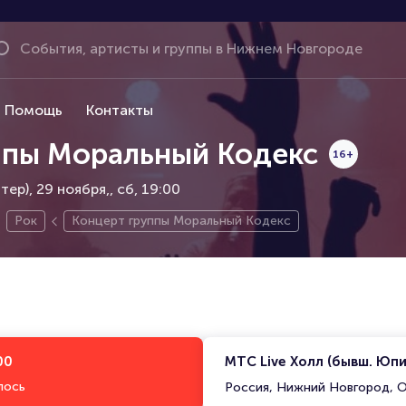
Помощь
Контакты
ппы Моральный Кодекс
16+
ер), 29 ноября,
сб, 19:00
Рок
Концерт группы Моральный Кодекс
00
МТС Live Холл (бывш. Юп
лось
Россия, Нижний Новгород, О