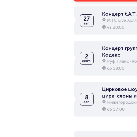
Концерт t.A.T.
27
МТС Live Холл
авг.
чт
20:00
Концерт груп
Кодекс
2
Руф Плейс (Ro
сент.
ср
19:00
Цирковое шоу
цирк: слоны и
8
Нижегородски
авг.
сб
17:00