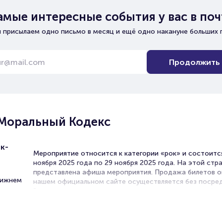
амые интересные события у вас в поч
 присылаем одно письмо в месяц и ещё одно накануне больших 
Продолжить
 Моральный Кодекс
к-
Мероприятие относится к категории «рок» и состоитс
ноября 2025 года по 29 ноября 2025 года. На этой стр
представлена афиша мероприятия. Продажа билетов о
Нижнем
нашем официальном сайте осуществляется без посред
Зачастую это единственная возможность достать бил
рок-концерт.
Билеты на концерт группы