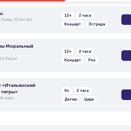
u.
12+
2 часа
 (бывш. Юпитер)
Концерт
Эстрада
пы Моральный
12+
2 часа
of Place)
Концерт
Рок
 «Итальянский
0+
2 часа
 тигры»
й цирк
Детям
Цирк