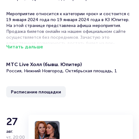
Мероприятие относится к категории «рок» и состоится с
19 января 2024 года по 19 января 2024 года в КЗ Юпитер.
На этой странице представлена афиша мероприятия.
Продажа билетов онлайн на нашем официальном сайте
осуществляется без посредников. Зачастую это
единственная возможность достать билет на рок-
Читать дальше
концерт.
Концерты рок-групп часто проходят в в Нижнем
МТС Live Холл (бывш. Юпитер)
Новгороде. Музыка этого жанра отличается лиричностью,
Россия, Нижний Новгород, Октябрьская площадь, 1
гитарными партиями, выраженным звучанием ударных и
вокалом рок-певцов.
Многие рок-хиты вошли в золотую коллекцию мировой
Расписание площадки
музыки. Музыканты продолжают радовать своих
поклонников новыми композициями, выпуская альбомы и
синглы.
Если вы соскучились по старому доброму року, вам стоит
27
сходить на это мероприятие, чтобы услышать кое-что из
уже полюбившегося и познакомиться с новыми работами.
авг.
чт
,
20:00