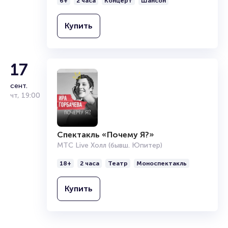
6+
2 часа
Концерт
Шансон
Купить
17
сент.
чт
,
19:00
Спектакль «Почему Я?»
МТС Live Холл (бывш. Юпитер)
18+
2 часа
Театр
Моноспектакль
Купить