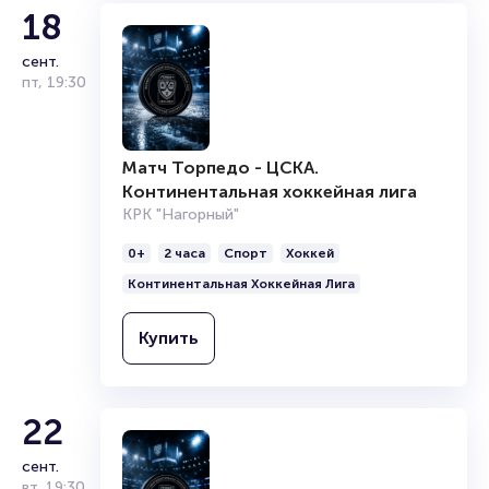
18
Подробнее о том, как вернуть, сдать или продать билет
читайте в разделах:
сент.
пт
,
19:30
Продать билет
Брокерам
Организаторам
Матч Торпедо - ЦСКА.
Континентальная хоккейная лига
КРК "Нагорный"
0+
2 часа
Спорт
Хоккей
Континентальная Хоккейная Лига
Купить
22
сент.
вт
,
19:30