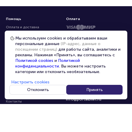
Помощь
Оплата
Оплата и доставка
Частые вопросы
Мы используем cookies и обрабатываем ваши
персональные данные
(IP-адрес, данные о
Перепродажа билетов
посещении страниц)
для работы сайта, аналитики и
Организаторам
рекламы. Нажимая «Принять», вы соглашаетесь с
Корпоративным клиентам
Политикой cookies
и
Политикой
конфиденциальности
. Вы можете настроить
VIP-билеты
категории или отклонить необязательные.
Условия использования
Настроить cookies
Персональные данные
8-800-500-42-62
Отклонить
Принять
О компании
8-499-226-15-14
info@portalbilet.ru
Контакты
С 10:00 до 21:00
,
Карта сайта
звонок бесплатный
Управление cookies
Все площадки