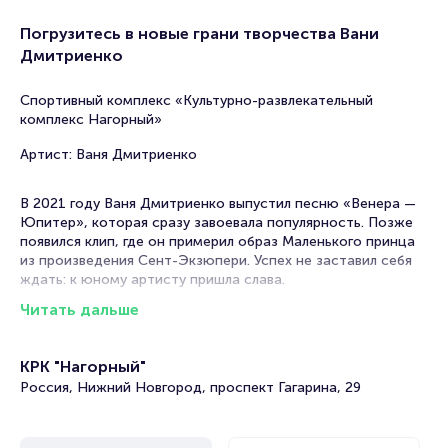
Погрузитесь в новые грани творчества Вани
Дмитриенко
Спортивный комплекс «Культурно-развлекательный
комплекс Нагорный»
Артист: Ваня Дмитриенко
В 2021 году Ваня Дмитриенко выпустил песню «Венера —
Юпитер», которая сразу завоевала популярность. Позже
появился клип, где он примерил образ Маленького принца
из произведения Сент-Экзюпери. Успех не заставил себя
ждать: к юному артисту пришла слава.
Читать дальше
Его творческая карьера начала стремительно набирать
обороты. Он стал участником популярных телепроектов,
выпустил первый альбом «Параноик» в 2023 году,
КРК "Нагорный"
отправился в масштабный тур по всей России и начал
Россия, Нижний Новгород, проспект Гагарина, 29
собирать стадионы. Музыка Вани Дмитриенко нашла
отклик у миллионов слушателей благодаря мелодичным
песням о любви и личных переживаниях. Под его
композиции люди взрослели, влюблялись, учились жить,