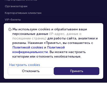
Частые вопросы
Перепродажа билетов
Организаторам
Корпоративным клиентам
Мы используем cookies и обрабатываем ваши
VIP-билеты
персональные данные
(IP-адрес, данные о
посещении страниц)
для работы сайта, аналитики и
Условия использования
рекламы. Нажимая «Принять», вы соглашаетесь с
Персональные данные
Политикой cookies
и
Политикой
8-800-500-42-62
конфиденциальности
. Вы можете настроить
О компании
8-499-226-15-14
категории или отклонить необязательные.
info@portalbilet.ru
Контакты
С 10:00 до 21:00
,
Настроить cookies
Карта сайта
звонок бесплатный
Отклонить
Принять
Управление cookies
Все площадки
Главная
|
Нижний Новгород