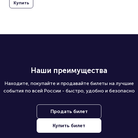
Дорожно
Ледовый 
дворец 
6 дек, вс, 18:00
го 
СПб
радио»
Купить
Наши преимущества
Находите, покупайте и продавайте билеты на лучшие
события по всей России - быстро, удобно и безопасно
Продать билет