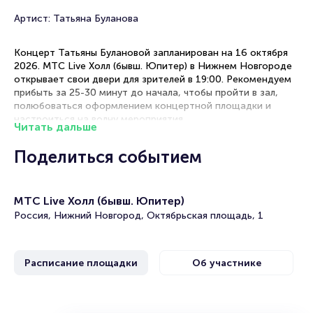
Артист: Татьяна Буланова
Концерт Татьяны Булановой запланирован на 16 октября
2026. МТС Live Холл (бывш. Юпитер) в Нижнем Новгороде
открывает свои двери для зрителей в 19:00. Рекомендуем
прибыть за 25-30 минут до начала, чтобы пройти в зал,
полюбоваться оформлением концертной площадки и
настроиться на волну мероприятия.
Читать дальше
Рекомендации по выбору мест
Поделиться событием
Центральный партер — оптимальное расположение для
полноценного восприятия всех элементов шоу.
МТС Live Холл (бывш. Юпитер)
Бельэтаж — отличное сочетание доступной цены и
прекрасного обзора всей сцены.
Россия, Нижний Новгород, Октябрьская площадь, 1
Боковые секторы — хороший вариант для тех, кто ценит
баланс между стоимостью и качеством просмотра.
VIP-места — премиальный комфорт с лучшим
Расписание площадки
Об участнике
расположением и мягкими креслами.