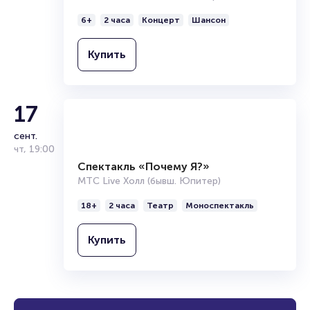
Концерт Александра Розенбаума
МТС Live Холл (бывш. Юпитер)
6+
2 часа
Концерт
Шансон
Купить
17
сент.
чт
,
19:00
Спектакль «Почему Я?»
МТС Live Холл (бывш. Юпитер)
18+
2 часа
Театр
Моноспектакль
Купить