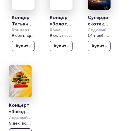
Концерт 
Концерт 
Суперди
Татьяны 
«Золоты
скотека 
Буланово
Концертный
е хиты 
Храм 
90х 
Ледовый 
 зал 
9 сент, ср, 20:00
Христа 
9 окт, пт, 19:00
дворец 
14 нояб, сб, 19:00
й
80-90х»
Радио 
Фестивальный
Спасителя
СПб
Рекорд 
Купить
Купить
Купить
Концерт 
«Звёзды 